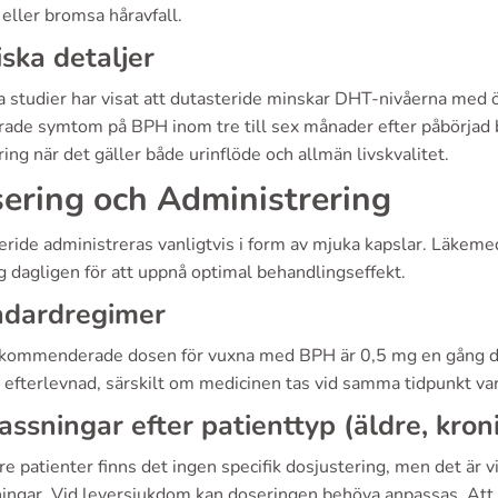
eller bromsa håravfall.
iska detaljer
ka studier har visat att dutasteride minskar DHT-nivåerna med
trade symtom på BPH inom tre till sex månader efter påbörjad 
ring när det gäller både urinflöde och allmän livskvalitet.
ering och Administrering
ride administreras vanligtvis i form av mjuka kapslar. Läkeme
g dagligen för att uppnå optimal behandlingseffekt.
ndardregimer
kommenderade dosen för vuxna med BPH är 0,5 mg en gång dag
g efterlevnad, särskilt om medicinen tas vid samma tidpunkt var
ssningar efter patienttyp (äldre, kroni
re patienter finns det ingen specifik dosjustering, men det är 
ningar. Vid leversjukdom kan doseringen behöva anpassas. Att