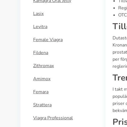
Kamagra Oral Jelly
Till
Regi
Lasix
OTC 
Til
Levitra
Dutast
Female Viagra
Kronans
prosta
Fildena
per för
Zithromax
regleri
Tre
Amimox
I takt 
Femara
populär
priser 
Strattera
bekväml
Viagra Professional
Pri