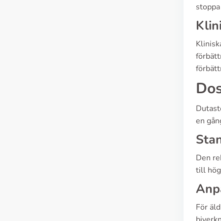
stoppa 
Klin
Klinis
förbät
förbätt
Dos
Dutaste
en gån
Sta
Den re
till hö
Anpa
För äld
biverk