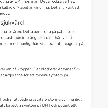
dling av BPH hos män. Det är också värt att
kallad off-label användning. Det är viktigt att
andet.
 sjukvård
enaste åren. Detta beror ofta på patienters
utasteride inte är godkänt för håravfall i
ämpar med manligt håravfall och inte reagerar på
 påverkan på kroppen. Det blockerar enzymet 5α-
a är avgörande för att minska symtom på
idrar till både prostataförstoring och manligt
 att förbättra symtom på BPH och potentiellt