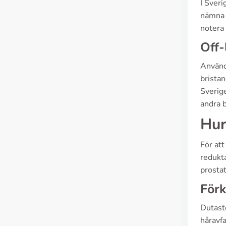
I Sver
nämna a
notera 
Off-
Användn
bristan
Sverige
andra 
Hur
För att
redukt
prostat
Förk
Dutast
håravfa