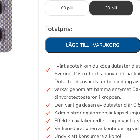
60 pill
30 pill
Totalpris:
LÄGG TILL I VARUKORG
I vårt apotek kan du köpa dutasterid 
Sverige. Diskret och anonym förpackn
Dutasterid används för behandling av
verkar genom att hämma enzymet 5α-r
dihydrotestosteron i kroppen.
Den vanliga dosen av dutasterid är 0,
Administreringsformen är kapsel (mju
Effekten av läkemedlet börjar vanligt
Verkansdurationen är kontinuerlig vid
Undvik att konsumera alkohol.