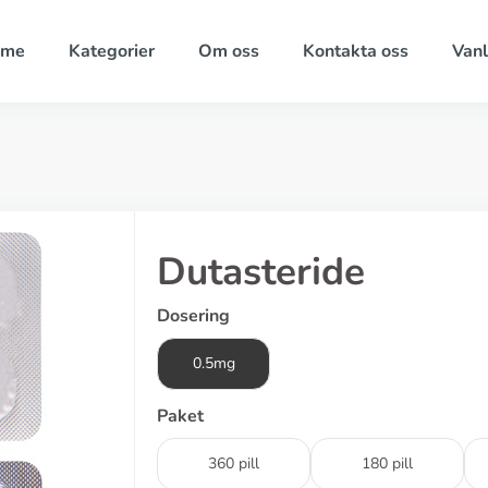
ome
Kategorier
Om oss
Kontakta oss
Vanl
Dutasteride
Dosering
0.5mg
Paket
360 pill
180 pill