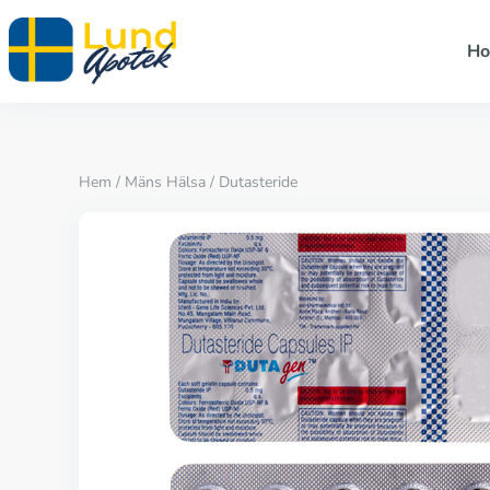
H
Hem
/
Mäns Hälsa
/ Dutasteride