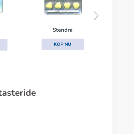
Viagra With Dapoxetine
KÖP NU
asteride