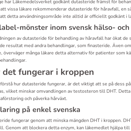
ige har Läkemedelsverket godkänt dutasteride främst för behan
tt vissa läkare rekommenderar dutasteride för håravfall, en så 
att detta användningsområde inte alltid är officiellt godkänt i l
label-mönster inom svensk hälso- och
ingen av dutasteride för behandling av håravfall har ökat de s
de resultat med andra behandlingar, som finasteride. Även om d
, överväger många läkare detta alternativ för patienter som k
behandlingar.
 det fungerar i kroppen
 förstå hur dutasteride fungerar, är det viktigt att se på dess
as, vilket minskar omvandlingen av testosteron till DHT. Dett
aförstoring och påverka hårväxt.
laring på enkel svenska
eride fungerar genom att minska mängden DHT i kroppen. DHT b
ll. Genom att blockera detta enzym, kan läkemedlet hjälpa till