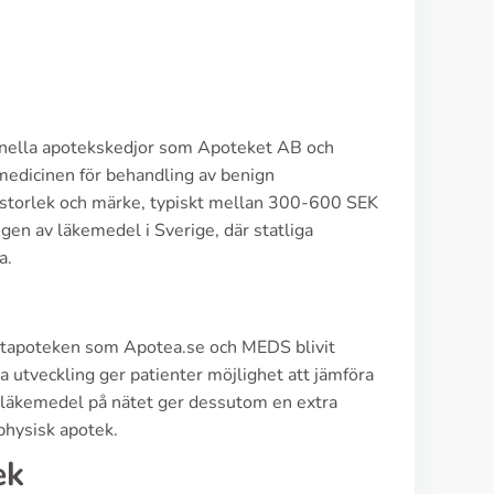
ionella apotekskedjor som Apoteket AB och
l medicinen för behandling av benign
gsstorlek och märke, typiskt mellan 300-600 SEK
gen av läkemedel i Sverige, där statliga
a.
r nätapoteken som Apotea.se och MEDS blivit
 utveckling ger patienter möjlighet att jämföra
la läkemedel på nätet ger dessutom en extra
 physisk apotek.
ek