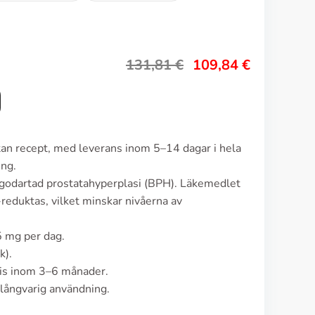
131,81
€
109,84
€
utan recept, med leverans inom 5–14 dagar i hela
ing.
 godartad prostatahyperplasi (BPH). Läkemedlet
eduktas, vilket minskar nivåerna av
5 mg per dag.
k).
vis inom 3–6 månader.
 långvarig användning.