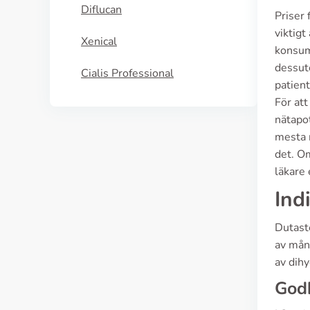
Diflucan
Priser
viktigt
Xenical
konsum
dessut
Cialis Professional
patient
För att
nätapot
mesta r
det. Om
läkare 
Ind
Dutaste
av mån
av dihy
God