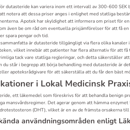
 för dutasteride kan variera inom ett intervall av 300-600 SEK
 att notera att dessa priser anges i enlighet med statliga best
enterna. Apotek har skyldighet att informera om priset för en
om även be om råd om eventuella prisjämförelser för att få en
er spara pengar och tid.
 sammanfatta är dutasteride tillgängligt via flera olika kanaler
eken, vilket innebär att patienter har flera alternativ för att få
imliga tack vare statliga regleringar, och detta säkerställer a
 du står i begrepp att börja behandling med dutasteride är det 
eller apoteksrådgivare för att säkerställa att du får den bäst mö
ikationer i Lokal Medicinsk Praxi
ride, ett läkemedel som föreskrivs för att behandla benign pro
ga mansvårdsregimer. Det agerar genom att hämma enzymet 
drotestosteron (DHT), vilket är en av de främsta orsakerna till
kända användningsområden enligt Lä