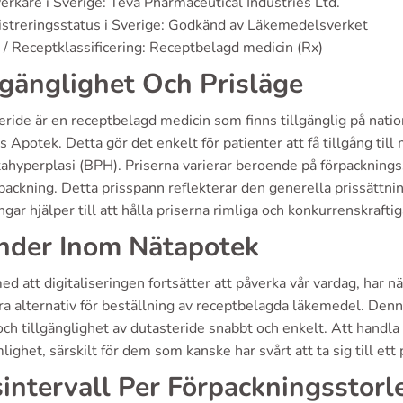
verkare i Sverige: Teva Pharmaceutical Industries Ltd.
streringsstatus i Sverige: Godkänd av Läkemedelsverket
/ Receptklassificering: Receptbelagd medicin (Rx)
lgänglighet Och Prisläge
eride är en receptbelagd medicin som finns tillgänglig på nat
 Apotek. Detta gör det enkelt för patienter att få tillgång til
tahyperplasi (BPH). Priserna varierar beroende på förpacknin
packning. Detta prisspann reflekterar den generella prissättnin
ngar hjälper till att hålla priserna rimliga och konkurrenskraftig
nder Inom Nätapotek
med att digitaliseringen fortsätter att påverka vår vardag, ha
a alternativ för beställning av receptbelagda läkemedel. Denna
och tillgänglighet av dutasteride snabbt och enkelt. Att hand
ighet, särskilt för dem som kanske har svårt att ta sig till ett
sintervall Per Förpackningsstorl