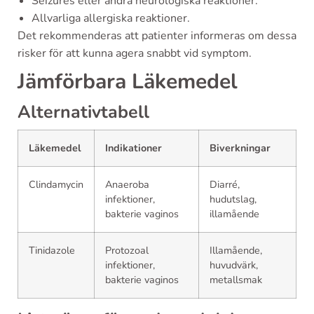
Seizures eller andra neurologiska reaktioner.
Allvarliga allergiska reaktioner.
Det rekommenderas att patienter informeras om dessa
risker för att kunna agera snabbt vid symptom.
Jämförbara Läkemedel
Alternativtabell
Läkemedel
Indikationer
Biverkningar
Clindamycin
Anaeroba
Diarré,
infektioner,
hudutslag,
bakterie vaginos
illamående
Tinidazole
Protozoal
Illamående,
infektioner,
huvudvärk,
bakterie vaginos
metallsmak