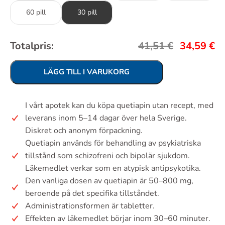
60 pill
30 pill
Totalpris:
41,51
€
34,59
€
LÄGG TILL I VARUKORG
I vårt apotek kan du köpa quetiapin utan recept, med
leverans inom 5–14 dagar över hela Sverige.
Diskret och anonym förpackning.
Quetiapin används för behandling av psykiatriska
tillstånd som schizofreni och bipolär sjukdom.
Läkemedlet verkar som en atypisk antipsykotika.
Den vanliga dosen av quetiapin är 50–800 mg,
beroende på det specifika tillståndet.
Administrationsformen är tabletter.
Effekten av läkemedlet börjar inom 30–60 minuter.