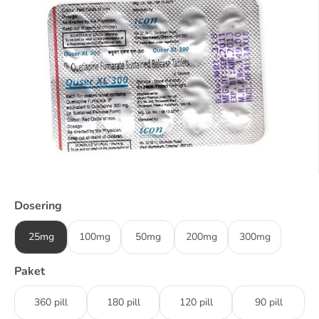
Dosering
25mg
100mg
50mg
200mg
300mg
Paket
360 pill
180 pill
120 pill
90 pill