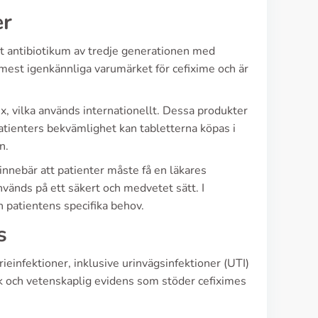
er
tt antibiotikum av tredje generationen med
 mest igenkännliga varumärket för cefixime och är
, vilka används internationellt. Dessa produkter
atienters bekvämlighet kan tabletterna köpas i
n.
innebär att patienter måste få en läkares
nvänds på ett säkert och medvetet sätt. I
n patientens specifika behov.
s
einfektioner, inklusive urinvägsinfektioner (UTI)
sk och vetenskaplig evidens som stöder cefiximes