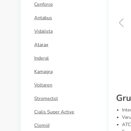
Cenforce
Antabus
Vidalista
Erytromycin
Atarax
KÖP NU
Inderal
Kamagra
Voltaren
Gru
Stromectol
Inte
Cialis Super Active
Varu
ATC
Clomid