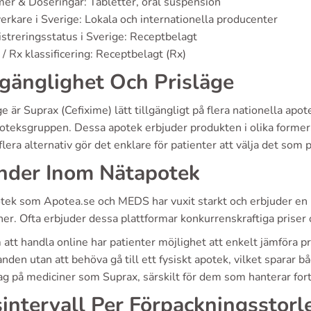
er & Doseringar: Tabletter, oral suspension
verkare i Sverige: Lokala och internationella producenter
streringsstatus i Sverige: Receptbelagt
/ Rx klassificering: Receptbelagt (Rx)
lgänglighet Och Prisläge
ge är Suprax (Cefixime) lätt tillgängligt på flera nationella 
teksgruppen. Dessa apotek erbjuder produkten i olika former, 
flera alternativ gör det enklare för patienter att välja det som
nder Inom Nätapotek
tek som Apotea.se och MEDS har vuxit starkt och erbjuder en b
er. Ofta erbjuder dessa plattformar konkurrenskraftiga priser
tt handla online har patienter möjlighet att enkelt jämföra pr
nden utan att behöva gå till ett fysiskt apotek, vilket sparar
tag på mediciner som Suprax, särskilt för dem som hanterar for
sintervall Per Förpackningsstorl