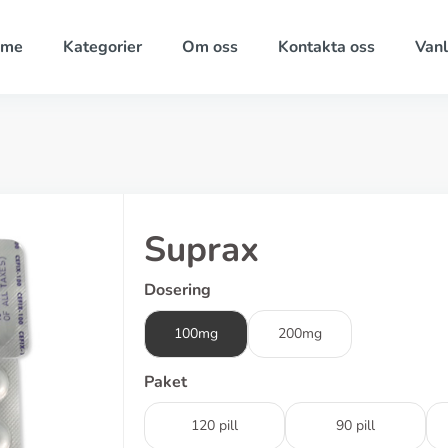
ome
Kategorier
Om oss
Kontakta oss
Vanl
Suprax
Dosering
100mg
200mg
Paket
120 pill
90 pill