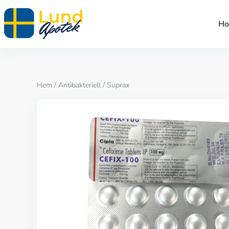
H
Hem
/
Antibakteriell
/ Suprax