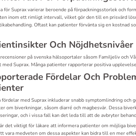
a för Suprax varierar beroende på förpackningsstorlek och for
en inom ett rimligt intervall, vilket gör den till en prisvärd l
tikabehandling. Oftast kan patienter förvänta sig en kostnad so
ientinsikter Och Nöjdhetsnivåer
trecensioner på svenska hälsoportaler såsom Familjeliv och Vår
t med Suprax. Många patienter rapporterar positiva upplevelse
porterade Fördelar Och Proble
ienter
a fördelar med Suprax inkluderar snabb symptomlindring och g
ter om biverkningar, såsom diarré och magbesvär. Dessa biverk
seringar, och i vissa fall kan det leda till att de avbryter behand
är det viktigt för läkare att informera patienter om möjliga bi
tt vara medveten om dessa aspekter kan bidra till en mer eff