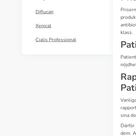
Prisern
Diflucan
produkt
antibio
Xenical
klass.
Cialis Professional
Pat
Patien
nöjdhe
Rap
Pat
Vanlig
rappor
sina do
Därför 
dem. A