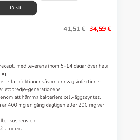
10 pill
41,51
€
34,59
€
 recept, med leverans inom 5–14 dagar över hela
ing.
eriella infektioner såsom urinvägsinfektioner,
är ett tredje-generationens
genom att hämma bakteriers cellväggssyntes.
a är 400 mg en gång dagligen eller 200 mg var
eller suspension.
–2 timmar.