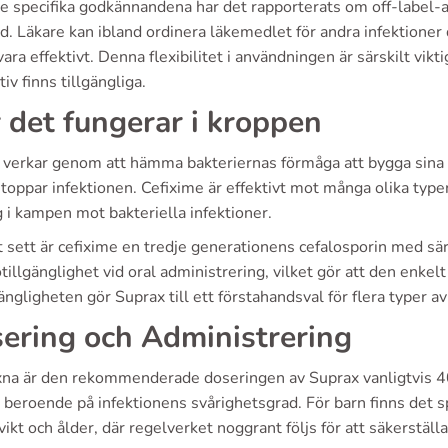
de specifika godkännandena har det rapporterats om off-label
d. Läkare kan ibland ordinera läkemedlet för andra infektioner 
ara effektivt. Denna flexibilitet i användningen är särskilt vikt
tiv finns tillgängliga.
 det fungerar i kroppen
verkar genom att hämma bakteriernas förmåga att bygga sina cel
stoppar infektionen. Cefixime är effektivt mot många olika typer a
 i kampen mot bakteriella infektioner.
t sett är cefixime en tredje generationens cefalosporin med sä
tillgänglighet vid oral administrering, vilket gör att den enkelt
gängligheten gör Suprax till ett förstahandsval för flera typer av
ering och Administrering
xna är den rekommenderade doseringen av Suprax vanligtvis 4
beroende på infektionens svårighetsgrad. För barn finns det s
ikt och ålder, där regelverket noggrant följs för att säkerställ