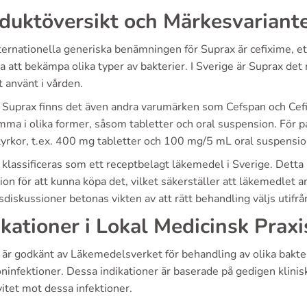
duktöversikt och Märkesvariant
ternationella generiska benämningen för Suprax är cefixime, e
 att bekämpa olika typer av bakterier. I Sverige är Suprax det
 använt i vården.
 Suprax finns det även andra varumärken som Cefspan och Cefix
mma i olika former, såsom tabletter och oral suspension. För p
styrkor, t.ex. 400 mg tabletter och 100 mg/5 mL oral suspensio
klassificeras som ett receptbelagt läkemedel i Sverige. Detta 
ion för att kunna köpa det, vilket säkerställer att läkemedlet a
diskussioner betonas vikten av att rätt behandling väljs utifrå
ikationer i Lokal Medicinsk Praxi
är godkänt av Läkemedelsverket för behandling av olika bakteri
oninfektioner. Dessa indikationer är baserade på gedigen klini
vitet mot dessa infektioner.