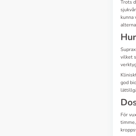
Trots 
sjukvår
kunna v
alterna
Hur
Suprax 
vilket 
verktyg
Klinisk
god bio
lättill
Dos
För vu
timme, 
kroppsv