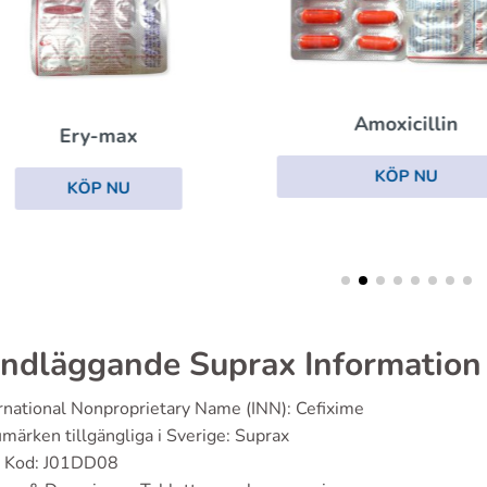
Amoxicillin
Ery-max
KÖP NU
KÖP NU
ndläggande Suprax Information
rnational Nonproprietary Name (INN): Cefixime
märken tillgängliga i Sverige: Suprax
 Kod: J01DD08