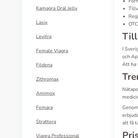
Form
Kamagra Oral Jelly
Till
Regi
Lasix
OTC 
Til
Levitra
I Sveri
Female Viagra
och Apo
Att ha 
Fildena
Tre
Zithromax
Nätapo
Amimox
medicin
Femara
Genom a
erbjuda
Strattera
att få 
Pri
Viagra Professional