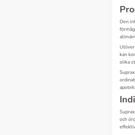
Pro
Den in
förmåga
allmänt
Utöver
kan ko
olika 
Suprax 
ordinat
apoteks
Ind
Suprax 
och ör
effekti