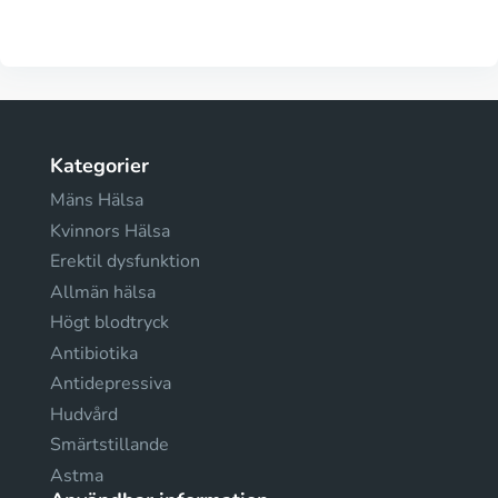
Kategorier
Mäns Hälsa
Kvinnors Hälsa
Erektil dysfunktion
Allmän hälsa
Högt blodtryck
Antibiotika
Antidepressiva
Hudvård
Smärtstillande
Astma