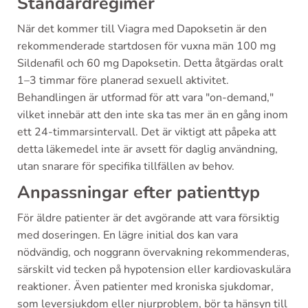
Standardregimer
När det kommer till Viagra med Dapoksetin är den
rekommenderade startdosen för vuxna män 100 mg
Sildenafil och 60 mg Dapoksetin. Detta åtgärdas oralt
1–3 timmar före planerad sexuell aktivitet.
Behandlingen är utformad för att vara "on-demand,"
vilket innebär att den inte ska tas mer än en gång inom
ett 24-timmarsintervall. Det är viktigt att påpeka att
detta läkemedel inte är avsett för daglig användning,
utan snarare för specifika tillfällen av behov.
Anpassningar efter patienttyp
För äldre patienter är det avgörande att vara försiktig
med doseringen. En lägre initial dos kan vara
nödvändig, och noggrann övervakning rekommenderas,
särskilt vid tecken på hypotension eller kardiovaskulära
reaktioner. Även patienter med kroniska sjukdomar,
som leversjukdom eller njurproblem, bör ta hänsyn till