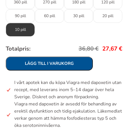
360 pill
270 pill
180 pill
120 pill
90 pill
60 pill
30 pill
20 pill
10 pill
Totalpris:
36,80
€
27,67
€
LÄGG TILL I VARUKORG
I vårt apotek kan du köpa Viagra med dapoxetin utan
recept, med leverans inom 5–14 dagar över hela
Sverige. Diskret och anonym förpackning.
Viagra med dapoxetin är avsedd för behandling av
erektil dysfunktion och tidig ejakulation. Läkemedlet
verkar genom att hämma fosfodiesteras typ 5 och
öka serotoninnivåerna.