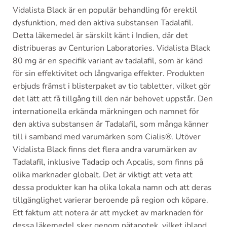
Vidalista Black är en populär behandling för erektil
dysfunktion, med den aktiva substansen Tadalafil.
Detta läkemedel är särskilt känt i Indien, där det
distribueras av Centurion Laboratories. Vidalista Black
80 mg är en specifik variant av tadalafil, som är känd
för sin effektivitet och långvariga effekter. Produkten
erbjuds främst i blisterpaket av tio tabletter, vilket gör
det lätt att få tillgång till den när behovet uppstår. Den
internationella erkända märkningen och namnet för
den aktiva substansen är Tadalafil, som många känner
till i samband med varumärken som Cialis®. Utöver
Vidalista Black finns det flera andra varumärken av
Tadalafil, inklusive Tadacip och Apcalis, som finns på
olika marknader globalt. Det är viktigt att veta att
dessa produkter kan ha olika lokala namn och att deras
tillgänglighet varierar beroende på region och köpare.
Ett faktum att notera är att mycket av marknaden för
dessa läkemedel sker genom nätapotek, vilket ibland