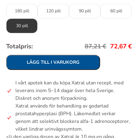
180 pill
120 pill
90 pill
60 pill
30 pill
Totalpris:
87,21
€
72,67
€
LÄGG TILL I VARUKORG
I vårt apotek kan du köpa Xatral utan recept, med
leverans inom 5–14 dagar över hela Sverige.
Diskret och anonym förpackning.
Xatral används för behandling av godartad
prostatahyperplasi (BPH). Läkemedlet verkar
genom att selektivt blockera alfa-1 adrenoceptorer,
vilket lindrar urinvägssymtom.
<li den vanliga dosen av Xatral är 10 mg en gång