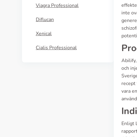
effekte
Viagra Professional
inte ov
Diflucan
genere
schizof
Xenical
potent
Pro
Cialis Professional
Abilify
och inj
Sverige
recept
vara en
använd
Ind
Enligt 
rappor