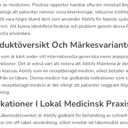
r av medicinen. Positiva rapporter handlar ofta om minskad ånge
anligt att patienter nämner vissa biverkningar, inklusive trött
llt vara högre bland dem som använder Abilify för bipolär sj
reni. Att kunna identifiera fördelar och problem genom dessa 
iella användare.
duktöversikt Och Märkesvariant
, som är känt under sitt internationella generiska namn aripiprazo
ektioner. Det är också värt att notera att Abilify Maintena är 
 klassas Abilify som en receptbelagd medicin, vilket betyder a
 från en läkare. Denna medicin har godkända indikationer som t
 receptbelagd medicin är det viktigt att patienter noggrant föl
ning.
ikationer I Lokal Medicinsk Praxi
Läkemedelsverket är Abilify godkänt för behandling av schizofr
ter om off-label-användning, vilket innebär att läkemedlet anv