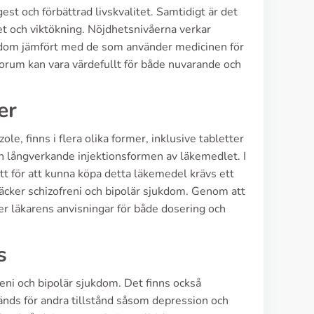
st och förbättrad livskvalitet. Samtidigt är det
het och viktökning. Nöjdhetsnivåerna verkar
ukdom jämfört med de som använder medicinen för
forum kan vara värdefullt för både nuvarande och
er
le, finns i flera olika former, inklusive tabletter
den långverkande injektionsformen av läkemedlet. I
tt för att kunna köpa detta läkemedel krävs ett
äcker schizofreni och bipolär sjukdom. Genom att
jer läkarens anvisningar för både dosering och
s
eni och bipolär sjukdom. Det finns också
änds för andra tillstånd såsom depression och