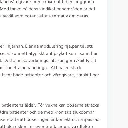
and vårdgivare men kräver alltid en noggrann
. Med tanke på dessa indikationsområden är det
a, såväl som potentiella alternativ om deras
 i hjärnan. Denna modulering hjälper till att
cerat som ett atypiskt antipsykotikum, samt har
etta unika verkningssätt kan göra Abilify till
aditionella behandlingar. Att ha en stark
lt för både patienter och vårdgivare, särskilt när
 patientens ålder. För vuxna kan doserna sträcka
äldre patienter och de med kroniska sjukdomar
äkerställa att doseringen är korrekt och anpassad
tt öka risken för eventuella negativa effekter.