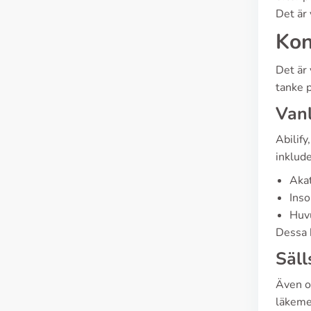
Det är 
Kon
Det är 
tanke 
Vanl
Abilify
inklude
Akat
Inso
Huvu
Dessa 
Säll
Även om
läkeme