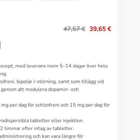
47,57
€
39,65
€
n recept, med leverans inom 5–14 dagar över hela
ing.
ofreni, bipolär I-störning, samt som tillägg vid
r genom att modulera dopamin- och
 mg per dag för schizofreni och 15 mg per dag för
odispersibla tabletter eller injektion.
 timmar efter intag av tabletter.
administrering och kan vara längre för