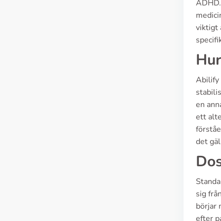
ADHD. 
medici
viktigt
specifi
Hur
Abilify
stabil
en ann
ett alt
förståe
det gäl
Dos
Standa
sig fr
börjar 
efter p