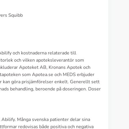
yers Squibb
bilify och kostnaderna relaterade till
storlek och vilken apoteksleverantör som
inkluderar Apoteket AB, Kronans Apotek och
 Nätapoteken som Apotea.se och MEDS erbjuder
ter kan göra prisjämförelser enkelt. Generellt sett
ånads behandling, beroende på doseringen. Doser
 Abilify. Många svenska patienter delar sina
ttformar redovisas både positiva och negativa