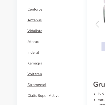
Cenforce
Antabus
Vidalista
Trittico
Atarax
KÖP NU
Inderal
Kamagra
Voltaren
Gru
Stromectol
INN 
Cialis Super Active
Varu