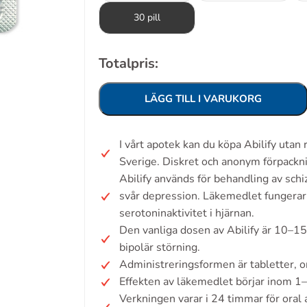
30 pill
Totalpris:
LÄGG TILL I VARUKORG
I vårt apotek kan du köpa Abilify uta
Sverige. Diskret och anonym förpackn
Abilify används för behandling av schiz
svår depression. Läkemedlet fungera
serotoninaktivitet i hjärnan.
Den vanliga dosen av Abilify är 10–15
bipolär störning.
Administreringsformen är tabletter, or
Effekten av läkemedlet börjar inom 1–2
Verkningen varar i 24 timmar för oral 