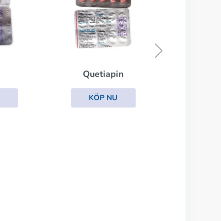
Aripiprazol
KÖP NU