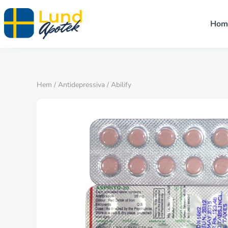
Hom
Hem
/
Antidepressiva
/ Abilify