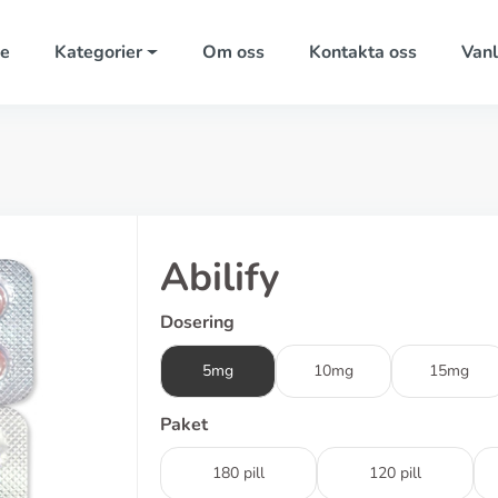
e
Kategorier
Om oss
Kontakta oss
Vanl
Abilify
Dosering
5mg
10mg
15mg
Paket
180 pill
120 pill