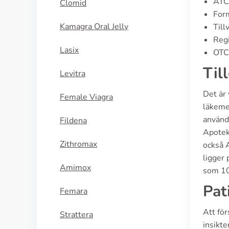
ATC
Clomid
Form
Kamagra Oral Jelly
Till
Regi
Lasix
OTC 
Til
Levitra
Det är 
Female Viagra
läkeme
använd
Fildena
Apotek
Zithromax
också A
ligger
Amimox
som 10
Pat
Femara
Att för
Strattera
insikte