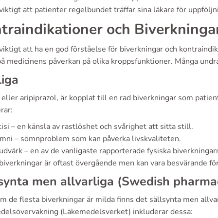
viktigt att patienter regelbundet träffar sina läkare för uppfölj
traindikationer och Biverkninga
viktigt att ha en god förståelse för biverkningar och kontraindi
på medicinens påverkan på olika kroppsfunktioner. Många undra
iga
, eller aripiprazol, är kopplat till en rad biverkningar som pat
rar:
isi – en känsla av rastlöshet och svårighet att sitta still.
mni – sömnproblem som kan påverka livskvaliteten.
dvärk – en av de vanligaste rapporterade fysiska biverkningar
biverkningar är oftast övergående men kan vara besvärande f
synta men allvarliga (Swedish pharma
 de flesta biverkningar är milda finns det sällsynta men allva
delsövervakning (Läkemedelsverket) inkluderar dessa: