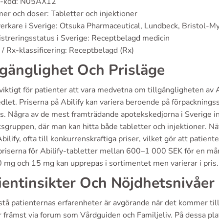
-kod: N05AX12
er och doser: Tabletter och injektioner
verkare i Sverige: Otsuka Pharmaceutical, Lundbeck, Bristol-M
streringsstatus i Sverige: Receptbelagd medicin
/ Rx-klassificering: Receptbelagd (Rx)
lgänglighet Och Prisläge
viktigt för patienter att vara medvetna om tillgängligheten av A
dlet. Priserna på Abilify kan variera beroende på förpacknings
s. Några av de mest framträdande apotekskedjorna i Sverige 
sgruppen, där man kan hitta både tabletter och injektioner.
bilify, ofta till konkurrenskraftiga priser, vilket gör att patien
 priserna för Abilify-tabletter mellan 600–1 000 SEK för en m
 mg och 15 mg kan upprepas i sortimentet men varierar i pris.
ientinsikter Och Nöjdhetsnivåer
stå patienternas erfarenheter är avgörande när det kommer till
r främst via forum som Vårdguiden och Familjeliv. På dessa pla