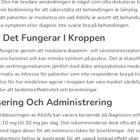
Den här bredare användningen är något som ofta diskuteras bl
nsk bedömning för att säkerställa att behandlingen är lämplig
 att patienter är medvetna om vad Abilify är avsett att behandl
ka symptom eller diagnos inte svarar bra på behandlingen.
 Det Fungerar I Kroppen
 fungerar genom att modulera dopamin- och serotoninreceptorer
isera humöret och kan minska symtom på psykos. Det är klassifi
an verkningsmekanism jämfört med äldre antipsykotiska medel. D
ernativ av intresse för patienter som inte responderar bra på tr
lse för hur medicinen agerar i kroppen kan vara mycket värdeful
ler att bedöma effektivitet och biverkningar.
ering Och Administrering
rddoseringen av Abilify kan variera beroende på diagnosen och
ån 10 mg till 30 mg per dag. Det rekommenderas dock ofta att 
med lägre doser för att minimera risken för biverkningar. Att s
atientens behov är avgörande för att uppnå önskad effekt utan a