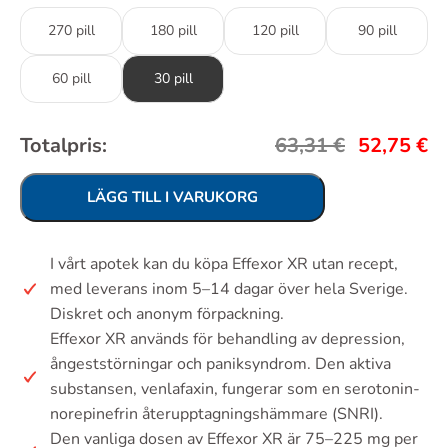
270 pill
180 pill
120 pill
90 pill
60 pill
30 pill
Totalpris:
63,31
€
52,75
€
LÄGG TILL I VARUKORG
I vårt apotek kan du köpa Effexor XR utan recept,
med leverans inom 5–14 dagar över hela Sverige.
Diskret och anonym förpackning.
Effexor XR används för behandling av depression,
ångeststörningar och paniksyndrom. Den aktiva
substansen, venlafaxin, fungerar som en serotonin-
norepinefrin återupptagningshämmare (SNRI).
Den vanliga dosen av Effexor XR är 75–225 mg per