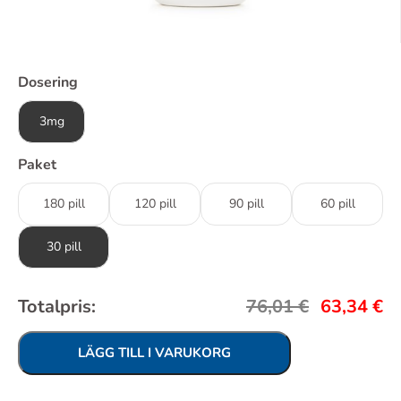
Dosering
3mg
Paket
180 pill
120 pill
90 pill
60 pill
30 pill
Totalpris:
76,01
€
63,34
€
LÄGG TILL I VARUKORG