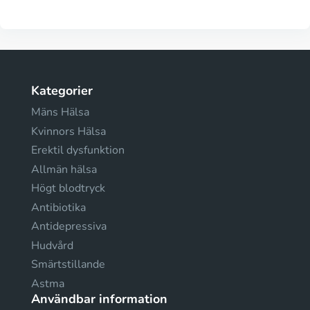
Kategorier
Mäns Hälsa
Kvinnors Hälsa
Erektil dysfunktion
Allmän hälsa
Högt blodtryck
Antibiotika
Antidepressiva
Hudvård
Smärtstillande
Astma
Användbar information