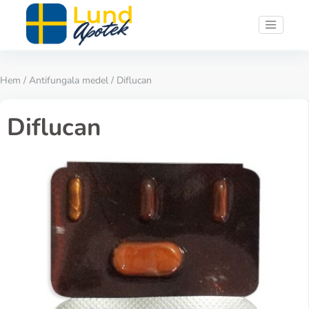
Hem
/
Antifungala medel
/ Diflucan
Diflucan