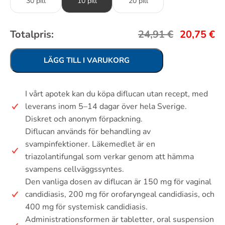
30 pill
10 pill
20 pill
Totalpris:
24,91
€
20,75
€
LÄGG TILL I VARUKORG
I vårt apotek kan du köpa diflucan utan recept, med
leverans inom 5–14 dagar över hela Sverige.
Diskret och anonym förpackning.
Diflucan används för behandling av
svampinfektioner. Läkemedlet är en
triazolantifungal som verkar genom att hämma
svampens cellväggssyntes.
Den vanliga dosen av diflucan är 150 mg för vaginal
candidiasis, 200 mg för orofaryngeal candidiasis, och
400 mg för systemisk candidiasis.
Administrationsformen är tabletter, oral suspension