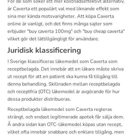
För de som söker ett mer kostnadseffektivt alternativ,
är Caverta ett populärt val med liknande effekt som
sina mer kända motsvarigheter. Att köpa Caverta
online är vanligt, och det finns många sajter som
erbjuder "buy caverta 100mg" och "buy cheap caverta"
vilket gör det lättillgängligt för användare.
Juridisk klassificering
I Sverige klassificeras läkemedel som Caverta som
receptbelagda. Det innebär att en läkare måste skriva
ut recept för att en patient ska kunna få tillgång till
denna behandling. Skillnaden mellan receptbelagda
och receptfria (OTC) läkemedel är avgörande för hur
dessa produkter distribueras.
Receptbelagda läkemedel som Caverta regleras
strängt, och endast legitimerade apotek får sälja dem.
Å andra sidan kan OTC-läkemedel köpas utan recept,
vilket ofta innebär snabbare och enklare tillgång, men