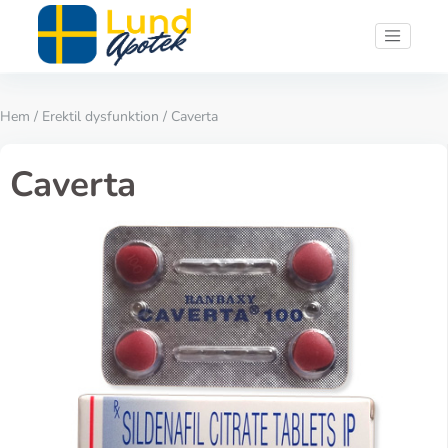
Hem
/
Erektil dysfunktion
/ Caverta
Caverta