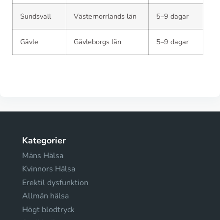
Sundsvall
Västernorrlands län
5–9 dagar
Gävle
Gävleborgs län
5–9 dagar
Kategorier
Mäns Hälsa
Kvinnors Hälsa
Erektil dysfunktion
Allmän hälsa
Högt blodtryck