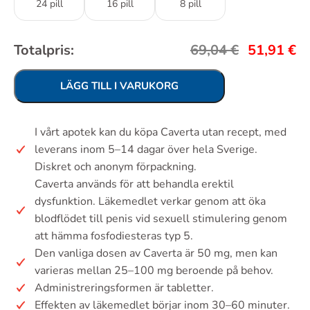
24 pill
16 pill
8 pill
Totalpris:
69,04
€
51,91
€
LÄGG TILL I VARUKORG
I vårt apotek kan du köpa Caverta utan recept, med
leverans inom 5–14 dagar över hela Sverige.
Diskret och anonym förpackning.
Caverta används för att behandla erektil
dysfunktion. Läkemedlet verkar genom att öka
blodflödet till penis vid sexuell stimulering genom
att hämma fosfodiesteras typ 5.
Den vanliga dosen av Caverta är 50 mg, men kan
varieras mellan 25–100 mg beroende på behov.
Administreringsformen är tabletter.
Effekten av läkemedlet börjar inom 30–60 minuter.