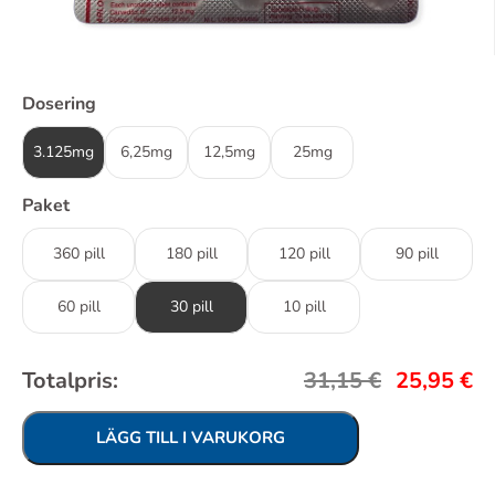
Dosering
3.125mg
6,25mg
12,5mg
25mg
Paket
360 pill
180 pill
120 pill
90 pill
60 pill
30 pill
10 pill
Totalpris:
31,15
€
25,95
€
LÄGG TILL I VARUKORG