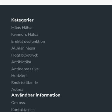
Kategorier
Mäns Hälsa
Kvinnors Hälsa
Erektil dysfunktion
Allmän hälsa
Högt blodtryck
Antibiotika
Antidepressiva
Hudvård
Smärtstillande
Astma
Användbar information
Om oss
Kontakta oss