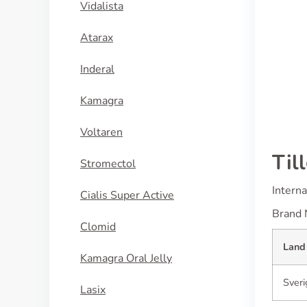
Vidalista
Grifulvin
Atarax
KÖP NU
Inderal
Kamagra
Voltaren
Til
Stromectol
Intern
Cialis Super Active
Brand 
Clomid
Land
Kamagra Oral Jelly
Sveri
Lasix