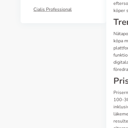
efterso
Cialis Professional
köper s
Tre
Nätapo
köpa me
plattf
funkti
digital
föredr
Pri
Prisern
100-300
inklus
läkeme
resulte