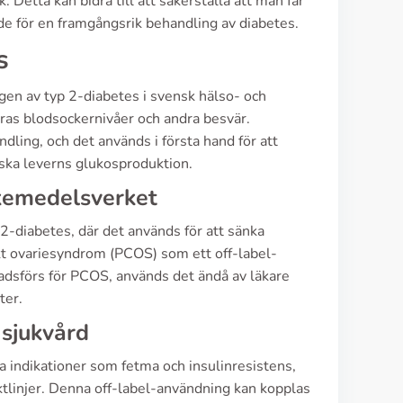
k. Detta kan bidra till att säkerställa att man får
de för en framgångsrik behandling av diabetes.
s
gen av typ 2-diabetes i svensk hälso- och
ras blodsockernivåer och andra besvär.
ling, och det används i första hand för att
ska leverns glukosproduktion.
kemedelsverket
2-diabetes, där det används för att sänka
skt ovariesyndrom (PCOS) som ett off-label-
adsförs för PCOS, används det ändå av läkare
ter.
 sjukvård
 indikationer som fetma och insulinresistens,
ktlinjer. Denna off-label-användning kan kopplas