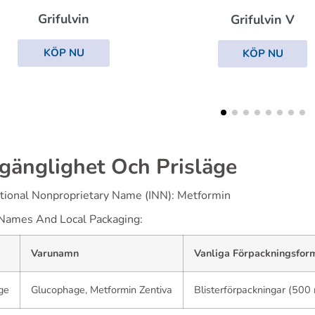
Terbinafi
Grifulvin V
KÖP NU
KÖP NU
lgänglighet Och Prisläge
ational Nonproprietary Name (INN): Metformin
Names And Local Packaging:
Varunamn
Vanliga Förpackningsfor
ge
Glucophage, Metformin Zentiva
Blisterförpackningar (50