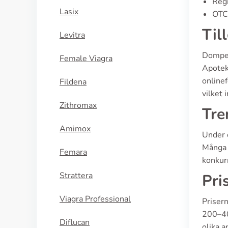
Regi
Lasix
OTC 
Til
Levitra
Domper
Female Viagra
Apotek
onlinef
Fildena
vilket 
Zithromax
Tre
Amimox
Under 
Många 
Femara
konkurr
Strattera
Pri
Viagra Professional
Prisern
200–40
Diflucan
olika a