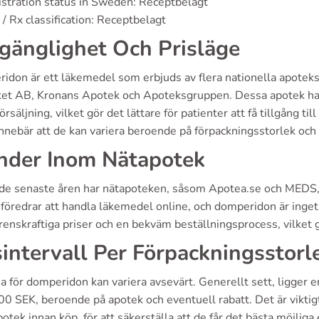
stration status in Sweden: Receptbelagt
/ Rx classification: Receptbelagt
lgänglighet Och Prisläge
idon är ett läkemedel som erbjuds av flera nationella apoteks
et AB, Kronans Apotek och Apoteksgruppen. Dessa apotek har b
örsäljning, vilket gör det lättare för patienter att få tillgång 
innebär att de kan variera beroende på förpackningsstorlek och
nder Inom Nätapotek
de senaste åren har nätapoteken, såsom Apotea.se och MEDS, 
föredrar att handla läkemedel online, och domperidon är inget
enskraftiga priser och en bekväm beställningsprocess, vilket gö
sintervall Per Förpackningsstorl
a för domperidon kan variera avsevärt. Generellt sett, ligger 
0 SEK, beroende på apotek och eventuell rabatt. Det är viktig
potek innan köp, för att säkerställa att de får det bästa möjlig