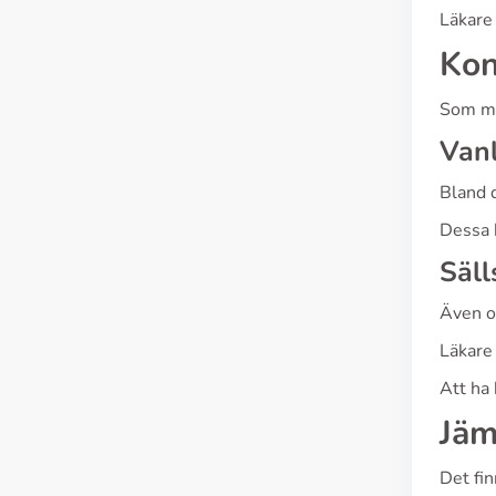
Läkare
Kon
Som me
Vanl
Bland 
Dessa b
Säll
Även o
Läkare
Att ha
Jäm
Det fin