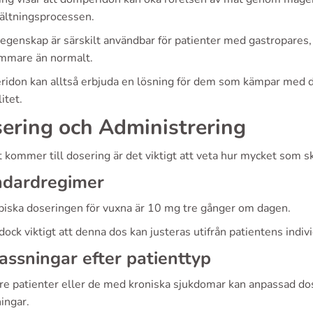
ltningsprocessen.
egenskap är särskilt användbar för patienter med gastropares,
mmare än normalt.
idon kan alltså erbjuda en lösning för dem som kämpar med de
litet.
ering och Administrering
 kommer till dosering är det viktigt att veta hur mycket som sk
ndardregimer
piska doseringen för vuxna är 10 mg tre gånger om dagen.
dock viktigt att denna dos kan justeras utifrån patientens indi
ssningar efter patienttyp
dre patienter eller de med kroniska sjukdomar kan anpassad dos
ingar.