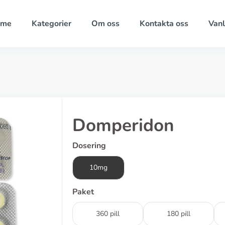
ome
Kategorier
Om oss
Kontakta oss
Vanl
Domperidon
Dosering
10mg
Paket
360 pill
180 pill