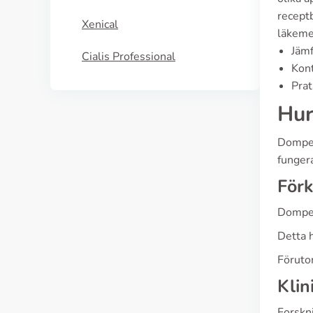
receptb
Xenical
läkeme
Jämf
Cialis Professional
Kont
Prat
Hur
Domper
funger
Förk
Domper
Detta 
Förutom
Klin
Forskn