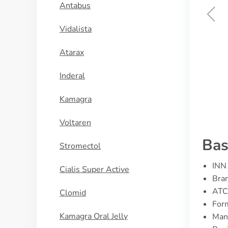
Antabus
Vidalista
Primperan
Atarax
KÖP NU
Inderal
Kamagra
Voltaren
Bas
Stromectol
INN 
Cialis Super Active
Bran
ATC
Clomid
Form
Kamagra Oral Jelly
Manu