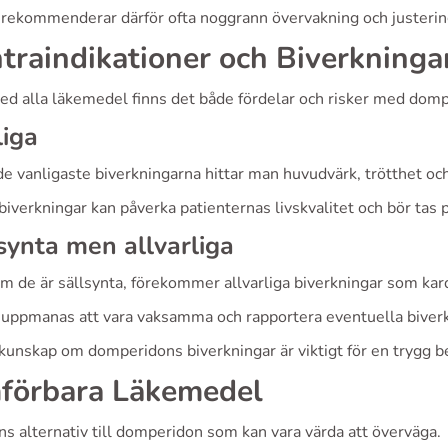
 rekommenderar därför ofta noggrann övervakning och justering
traindikationer och Biverkninga
d alla läkemedel finns det både fördelar och risker med domp
iga
de vanligaste biverkningarna hittar man huvudvärk, trötthet oc
iverkningar kan påverka patienternas livskvalitet och bör tas p
synta men allvarliga
m de är sällsynta, förekommer allvarliga biverkningar som kar
 uppmanas att vara vaksamma och rapportera eventuella biverk
 kunskap om domperidons biverkningar är viktigt för en trygg b
förbara Läkemedel
ns alternativ till domperidon som kan vara värda att överväga.