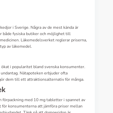
kedjor i Sverige. Några av de mest kända är
åde fysiska butiker och möjlighet till
till medicinen. Läkemedelsverket reglerar priserna,
 typ av läkemedel.
ökat i popularitet bland svenska konsumenter.
 undantag. Nätapoteken erbjuder ofta
r dem till ett attraktionsalternativ för många.
ek
en förpackning med 10 mg tabletter i spannet av
t för konsumenterna att jämföra priser mellan
a erbjudandet. Tänk på att domperidon är