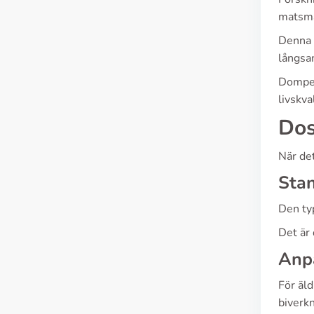
matsmä
Denna 
långsa
Domper
livskva
Dos
När det
Sta
Den ty
Det är 
Anpa
För äl
biverkn