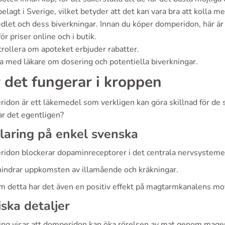
elagt i Sverige, vilket betyder att det kan vara bra att kolla 
dlet och dess biverkningar. Innan du köper domperidon, här är 
ör priser online och i butik.
rollera om apoteket erbjuder rabatter.
a med läkare om dosering och potentiella biverkningar.
 det fungerar i kroppen
idon är ett läkemedel som verkligen kan göra skillnad för de 
ar det egentligen?
laring på enkel svenska
idon blockerar dopaminreceptorer i det centrala nervsysteme
hindrar uppkomsten av illamående och kräkningar.
 detta har det även en positiv effekt på magtarmkanalens moto
iska detaljer
ing visar att domperidon kan öka rörelsen av mat genom magen 