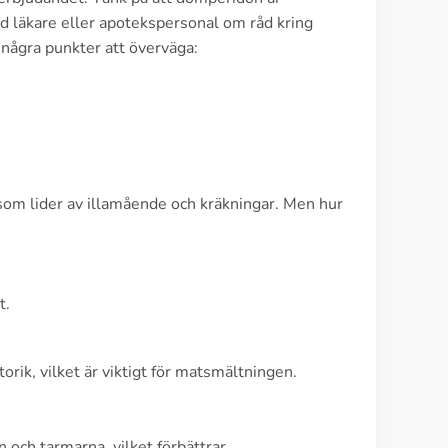
med läkare eller apotekspersonal om råd kring
några punkter att överväga:
som lider av illamående och kräkningar. Men hur
t.
rik, vilket är viktigt för matsmältningen.
och tarmarna, vilket förbättrar