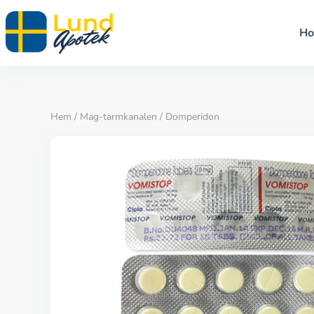
H
Hem
/
Mag-tarmkanalen
/ Domperidon