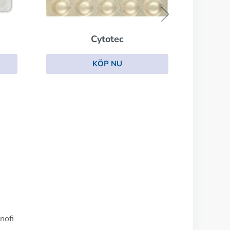
KÖP NU
nofi