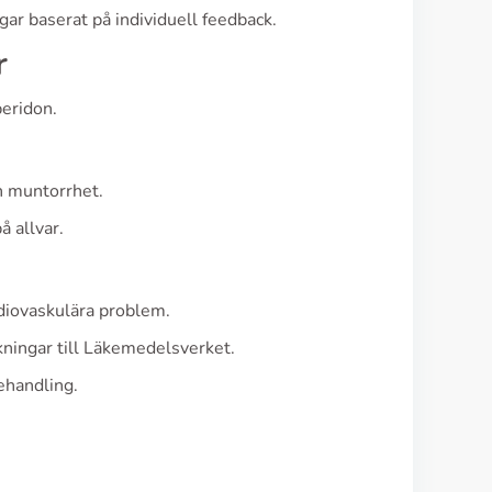
ar baserat på individuell feedback.
r
eridon.
h muntorrhet.
å allvar.
diovaskulära problem.
ningar till Läkemedelsverket.
ehandling.