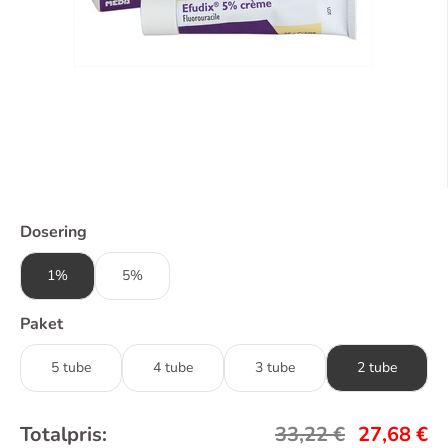
Dosering
1%
5%
Paket
5 tube
4 tube
3 tube
2 tube
Totalpris:
33,22
€
27,68
€