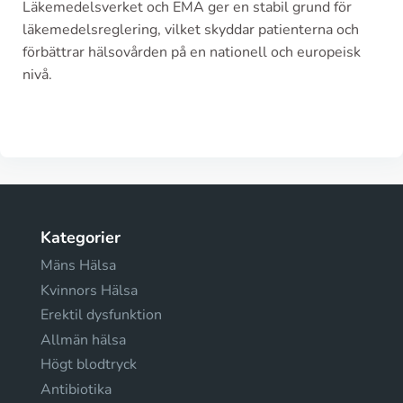
Läkemedelsverket och EMA ger en stabil grund för
läkemedelsreglering, vilket skyddar patienterna och
förbättrar hälsovården på en nationell och europeisk
nivå.
Kategorier
Mäns Hälsa
Kvinnors Hälsa
Erektil dysfunktion
Allmän hälsa
Högt blodtryck
Antibiotika