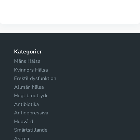
Kategorier
Mäns Hälsa
Kvinnors Hälsa
Erektil dysfunktion
Allmän hälsa
Högt blodtryck
Antibiotika
Antidepressiva
Hudvård
Smärtstillande
Astma