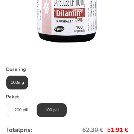
Dosering
100mg
Paket
200 pill
100 pill
Totalpris:
62,30
€
51,91
€