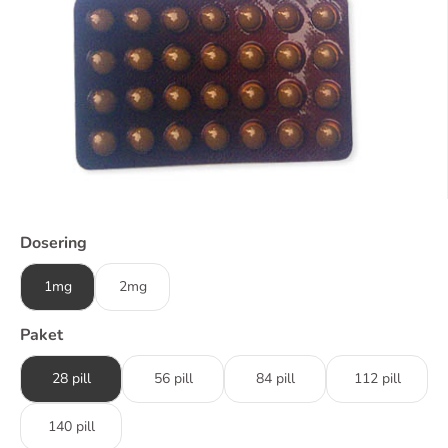
Dosering
1mg
2mg
Paket
28 pill
56 pill
84 pill
112 pill
140 pill