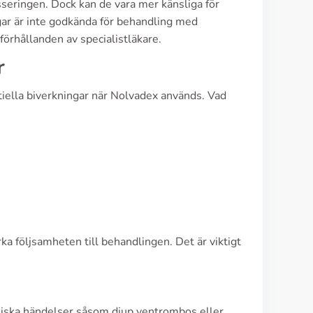
sseringen. Dock kan de vara mer känsliga för
gar är inte godkända för behandling med
örhållanden av specialistläkare.
r
iella biverkningar när Nolvadex används. Vad
a följsamheten till behandlingen. Det är viktigt
liska händelser såsom djup ventrombos eller