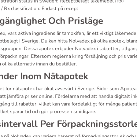
stration status in Sweden: Receptbelagt läkemedel (Rx)
/ Rx classification: Endast på recept
lgänglighet Och Prisläge
x, vars aktiva ingrediens är tamoxifen, är ett viktigt läkemed
eptbelagt i Sverige. Du kan hitta Nolvadex på olika apotek, b
gruppen. Dessa apotek erbjuder Nolvadex i tabletter, tillgängl
förpackningar. Eftersom reglerna kring försäljning och pris var
 olika alternativ innan du beställer.
nder Inom Nätapotek
set för nätapotek har ökat avsevärt i Sverige. Sidor som Apot
att jämföra priser online. Fördelarna med att handla digitalt in
lgång till rabatter, vilket kan vara fördelaktigt för många pati
lket sparar tid och gör processen smidigare.
sintervall Per Förpackningsstorl
a på Nolvadex kan variera baserat på förpackningsstorlek och v