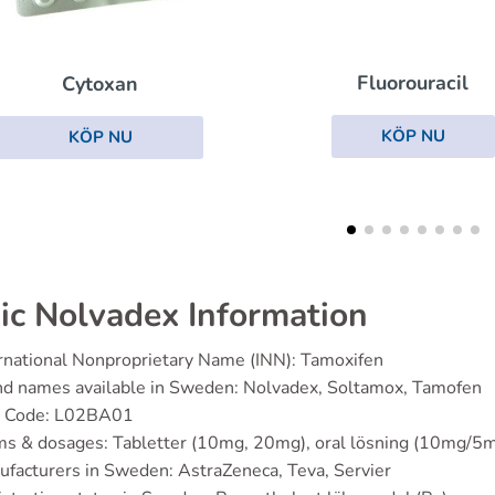
Fluorouracil
Leukeran
KÖP NU
KÖP NU
ic Nolvadex Information
rnational Nonproprietary Name (INN): Tamoxifen
nd names available in Sweden: Nolvadex, Soltamox, Tamofen
 Code: L02BA01
s & dosages: Tabletter (10mg, 20mg), oral lösning (10mg/5
facturers in Sweden: AstraZeneca, Teva, Servier