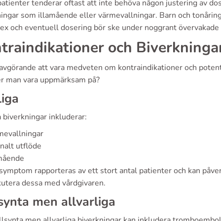
atienter tenderar oftast att inte behöva någon justering av do
ningar som illamående eller värmevallningar. Barn och tonårin
ex och eventuell dosering bör ske under noggrant övervakade f
traindikationer och Biverkninga
 avgörande att vara medveten om kontraindikationer och potent
r man vara uppmärksam på?
iga
 biverkningar inkluderar:
mevallningar
nalt utflöde
amående
ymptom rapporteras av ett stort antal patienter och kan påverk
skutera dessa med vårdgivaren.
synta men allvarliga
llsynta men allvarliga biverkningar kan inkludera tromboembo