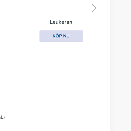
KÖP NU
mL)