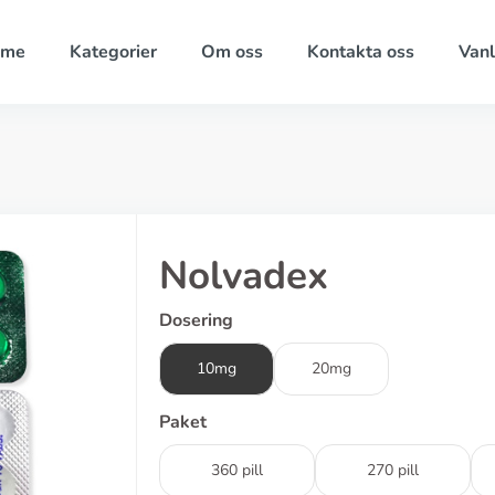
ome
Kategorier
Om oss
Kontakta oss
Vanl
Nolvadex
Dosering
10mg
20mg
Paket
360 pill
270 pill