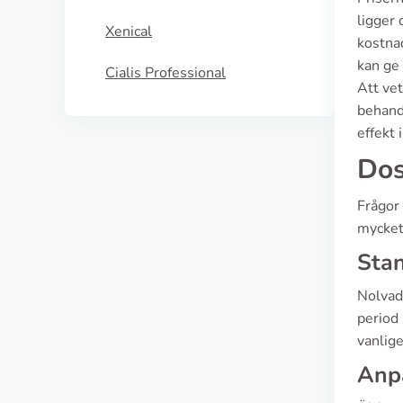
ligger
Xenical
kostna
kan ge 
Cialis Professional
Att vet
behand
effekt 
Dos
Frågor
mycket 
Sta
Nolvad
period 
vanlige
Anpa