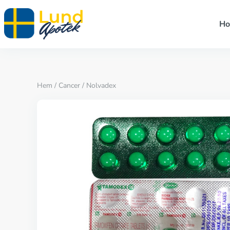
H
Hem
/
Cancer
/ Nolvadex