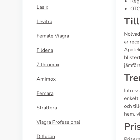
Regi
Lasix
OTC 
Til
Levitra
Nolvade
Female Viagra
är rec
Apoteks
Fildena
blister
Zithromax
jämföra
Tre
Amimox
Intres
Femara
enkelt 
och til
Strattera
hem, vi
Viagra Professional
Pri
Diflucan
Prisern