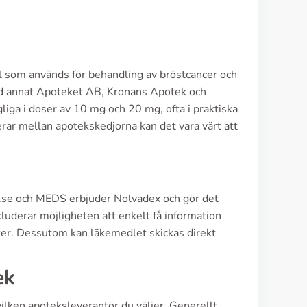
el som används för behandling av bröstcancer och
land annat Apoteket AB, Kronans Apotek och
iga i doser av 10 mg och 20 mg, ofta i praktiska
ierar mellan apotekskedjorna kan det vara värt att
ea.se och MEDS erbjuder Nolvadex och gör det
kluderar möjligheten att enkelt få information
enter. Dessutom kan läkemedlet skickas direkt
ek
ilken apoteksleverantör du väljer. Generellt