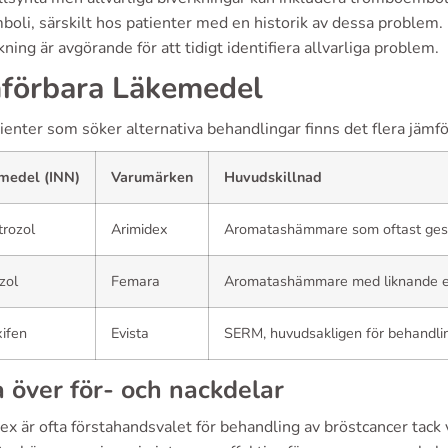
boli, särskilt hos patienter med en historik av dessa problem.
ning är avgörande för att tidigt identifiera allvarliga problem.
förbara Läkemedel
ienter som söker alternativa behandlingar finns det flera jämf
medel (INN)
Varumärken
Huvudskillnad
rozol
Arimidex
Aromatashämmare som oftast ges t
zol
Femara
Aromatashämmare med liknande e
ifen
Evista
SERM, huvudsakligen för behandli
a över för- och nackdelar
x är ofta förstahandsvalet för behandling av bröstcancer tack v