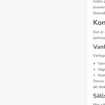
Äldre p
biverk
Nolvad
Kon
Det är
behöve
Vanl
Vanliga
Vär
Vagi
Ill
Dessa s
att di
Säll
Mer sä