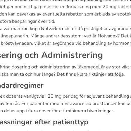
 det genomsnittliga priset för en förpackning med 20 mg tabl
den kan påverkas av eventuella rabatter som erbjuds av apotek
stora besparingar över tid.
a var man kan köpa Nolvadex och förstå prisläget är avgörande
lingsplanerin. Många undrar dessutom: vad är Nolvadex? Det ä
i bröstvävnaden, vilket är avgörande vid behandling av hormon
ering och Administrering
 kring dosering och administrering av läkemedel är av stor vik
ska man ta och hur länge? Det finns klara riktlinjer att följa.
ndardregimer
ex doseras vanligtvis i 20 mg per dag för adjuvant behandling 
av fem år. För patienter med mer avancerad bröstcancer kan dos
n delas upp i flera doser för att minimera biverkningar.
ssningar efter patienttyp