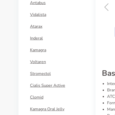
Antabus
Vidalista
Cytoxan
Atarax
KÖP NU
Inderal
Kamagra
Voltaren
Bas
Stromectol
Inte
Cialis Super Active
Bra
ATC
Clomid
Form
Kamagra Oral Jelly
Manu