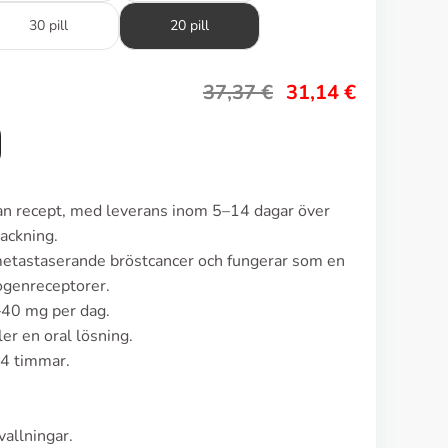
30 pill
20 pill
37,37
€
31,14
€
tan recept, med leverans inom 5–14 dagar över
ackning.
metastaserande bröstcancer och fungerar som en
ogenreceptorer.
–40 mg per dag.
er en oral lösning.
–4 timmar.
allningar.