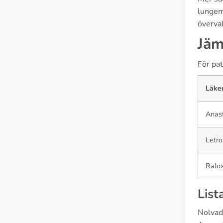
lungem
övervak
Jäm
För pat
Läke
Anast
Letro
Ralox
List
Nolvade