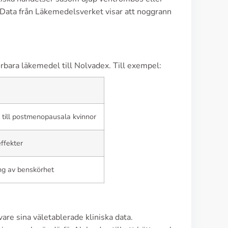
 Data från Läkemedelsverket visar att noggrann
örbara läkemedel till Nolvadex. Till exempel:
ill postmenopausala kvinnor
ffekter
ng av benskörhet
are sina väletablerade kliniska data.