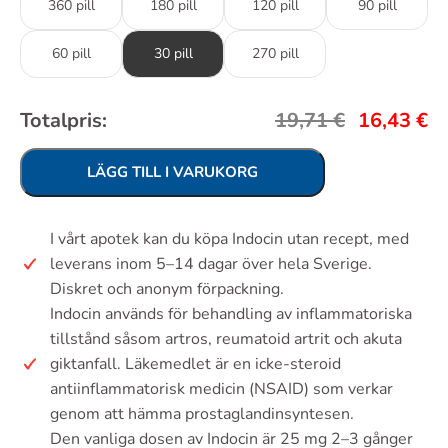
360 pill
180 pill
120 pill
90 pill
60 pill
30 pill
270 pill
Totalpris:
19,71
€
16,43
€
LÄGG TILL I VARUKORG
I vårt apotek kan du köpa Indocin utan recept, med
leverans inom 5–14 dagar över hela Sverige.
Diskret och anonym förpackning.
Indocin används för behandling av inflammatoriska
tillstånd såsom artros, reumatoid artrit och akuta
giktanfall. Läkemedlet är en icke-steroid
antiinflammatorisk medicin (NSAID) som verkar
genom att hämma prostaglandinsyntesen.
Den vanliga dosen av Indocin är 25 mg 2–3 gånger