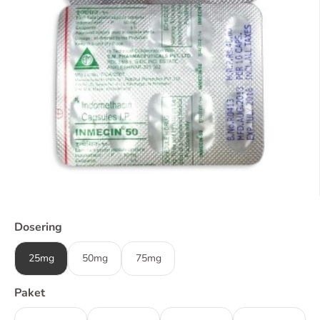
Dosering
25mg
50mg
75mg
Paket