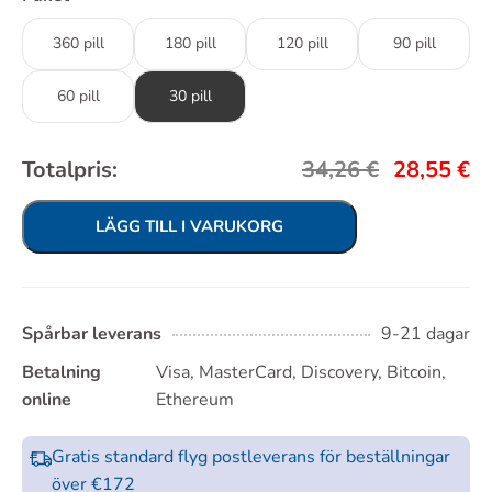
360 pill
180 pill
120 pill
90 pill
60 pill
30 pill
Totalpris:
34,26
€
28,55
€
LÄGG TILL I VARUKORG
Spårbar leverans
9-21 dagar
Betalning
Visa, MasterCard, Discovery, Bitcoin,
online
Ethereum
Gratis standard flyg postleverans för beställningar
över €172