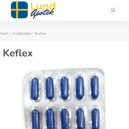
Hem
/
Antibiotika
/ Keflex
Keflex