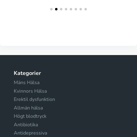
Kategorier
Mäns Hälsa
Kvinnors Hälsa
Erektil dysfunktion
Allmän hälsa
Högt blodtryck
Antibiotika
Antidepressiva