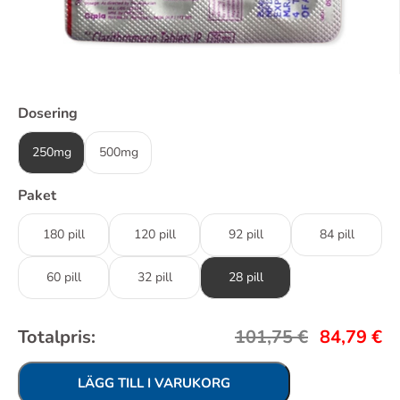
Dosering
250mg
500mg
Paket
180 pill
120 pill
92 pill
84 pill
60 pill
32 pill
28 pill
Totalpris:
101,75
€
84,79
€
LÄGG TILL I VARUKORG