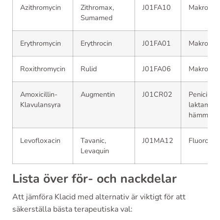
Azithromycin
Zithromax,
J01FA10
Makrolid
Sumamed
Erythromycin
Erythrocin
J01FA01
Makrolid
Roxithromycin
Rulid
J01FA06
Makrolid
Amoxicillin-
Augmentin
J01CR02
Penicillin
Klavulansyra
laktamas
hämmare
Levofloxacin
Tavanic,
J01MA12
Fluoroqui
Levaquin
Lista över för- och nackdelar
Att jämföra Klacid med alternativ är viktigt för att
säkerställa bästa terapeutiska val: