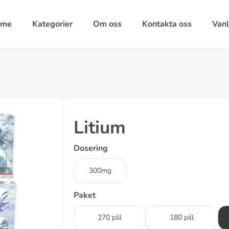
ome
Kategorier
Om oss
Kontakta oss
Vanl
Litium
Dosering
300mg
Paket
270 pill
180 pill