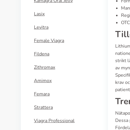
Kamagra Oral Jelly
Form
Manu
Lasix
Regi
OTC 
Levitra
Til
Female Viagra
Lithium
nation
Fildena
strikt 
Zithromax
av myn
Specifi
Amimox
krav o
patient
Femara
Tre
Strattera
Nätapo
Dessa p
Viagra Professional
Fördela