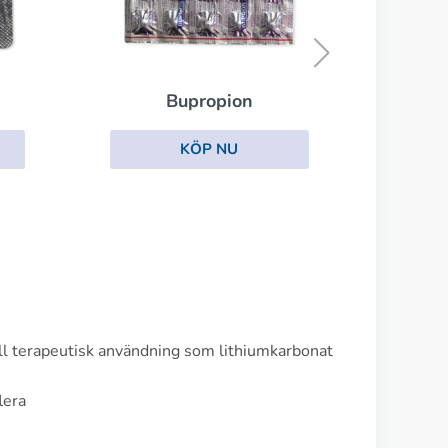
Fluoxetin
KÖP NU
opion
P NU
ill terapeutisk användning som lithiumkarbonat
lera