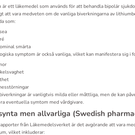
m är ett läkemedel som används för att behandla bipolär sjukdo
igt att vara medveten om de vanliga biverkningarna av lithium
da som:
sea
ré
ominal smärta
giska symptom är också vanliga, vilket kan manifestera sig i f
mor
kelsvaghet
thet
nesstörningar
iverkningar är vanligtvis milda eller måttliga, men de kan påver
era eventuella symtom med vårdgivare.
synta men allvarliga (Swedish pharma
 rapporter från Läkemedelsverket är det avgörande att vara me
ium, vilket inkluderar: