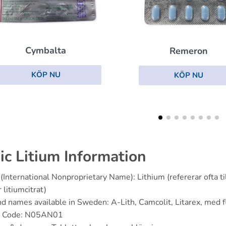
Remeron
Bupr
KÖP NU
KÖ
ic Litium Information
(International Nonproprietary Name): Lithium (refererar ofta t
r litiumcitrat)
d names available in Sweden: A-Lith, Camcolit, Litarex, med f
 Code: N05AN01