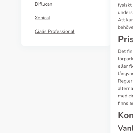
Diflucan
fysiskt
undersö
Xenical
Att kun
behöver
Cialis Professional
Pri
Det fin
förpack
eller f
långva
Regleri
alterna
medici
finns a
Kon
Vanl