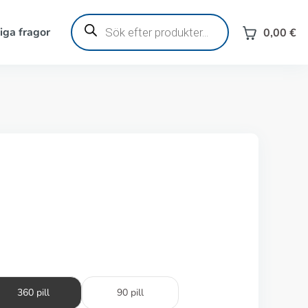
Produktsökning
iga fragor
0,00
€
360 pill
90 pill