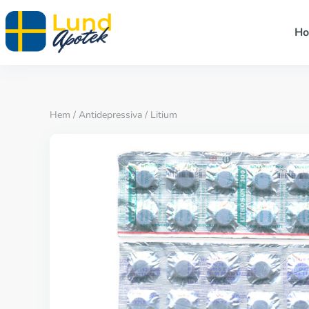
H
Hem
/
Antidepressiva
/ Litium