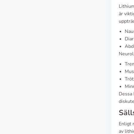
Lithiu
är vikt
uppträ
Nau
Diar
Abd
Neurolo
Tre
Mus
Tröt
Min
Dessa b
diskut
Säll
Enligt
av lith