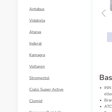
Antabus
Vidalista
Cymbalta
Atarax
KÖP NU
Inderal
Kamagra
Voltaren
Bas
Stromectol
INN 
Cialis Super Active
elle
Bran
Clomid
ATC