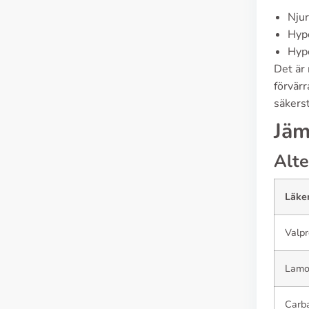
Nju
Hyp
Hyp
Det är 
förvär
säkers
Jäm
Alte
Läke
Valpr
Lamot
Carb