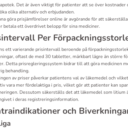
 apotek. Det är även viktigt för patienter att se över kostnade
ka olika alternativ och erbjudanden.
na göra prisjämförelser online är avgörande för att säkerställa 
 betala ett överdrivet belopp för sina mediciner.
sintervall Per Förpackningsstorl
ns ett varierande prisintervall beroende på förpackningsstorle
ningar, oftast de med 30 tabletter, märkbart lägre än större f
ler. Detta prisregleringssystem bidrar till att göra medicinen me
rig behandling.
ngen av priser påverkar patientens val av läkemedel och vilket
tiv vara mer fördelaktiga i pris, vilket gör att patienter kan 
neringen. Dessutom säkerställs det att läkemedel som litium är
ngivet i deras registreringsinformation.
traindikationer och Biverkninga
iga