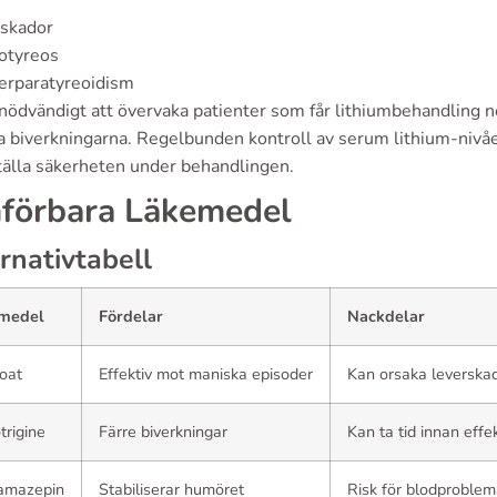
rskador
otyreos
erparatyreoidism
nödvändigt att övervaka patienter som får lithiumbehandling n
ra biverkningarna. Regelbunden kontroll av serum lithium-nivå
tälla säkerheten under behandlingen.
förbara Läkemedel
rnativtabell
medel
Fördelar
Nackdelar
oat
Effektiv mot maniska episoder
Kan orsaka leverska
rigine
Färre biverkningar
Kan ta tid innan eff
amazepin
Stabiliserar humöret
Risk för blodproblem