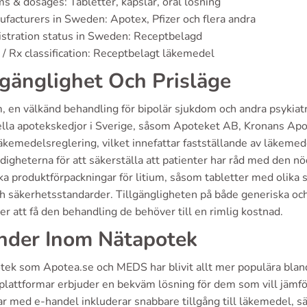
s & dosages: Tabletter, kapslar, oral lösning
facturers in Sweden: Apotex, Pfizer och flera andra
stration status in Sweden: Receptbelagd
/ Rx classification: Receptbelagt läkemedel
lgänglighet Och Prisläge
, en välkänd behandling för bipolär sjukdom och andra psykiatri
ella apotekskedjor i Sverige, såsom Apoteket AB, Kronans Ap
läkemedelsreglering, vilket innefattar fastställande av läkemed
digheterna för att säkerställa att patienter har råd med den n
ka produktförpackningar för litium, såsom tabletter med olika s
ch säkerhetsstandarder. Tillgängligheten på både generiska oc
er att få den behandling de behöver till en rimlig kostnad.
nder Inom Nätapotek
tek som Apotea.se och MEDS har blivit allt mer populära blan
lattformar erbjuder en bekväm lösning för dem som vill jämföra
r med e-handel inkluderar snabbare tillgång till läkemedel, sä