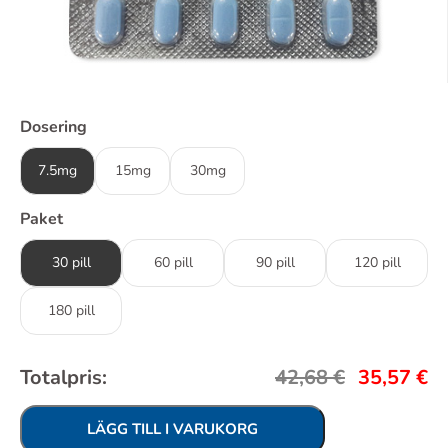
Dosering
7.5mg
15mg
30mg
Paket
30 pill
60 pill
90 pill
120 pill
180 pill
Totalpris:
42,68
€
35,57
€
LÄGG TILL I VARUKORG