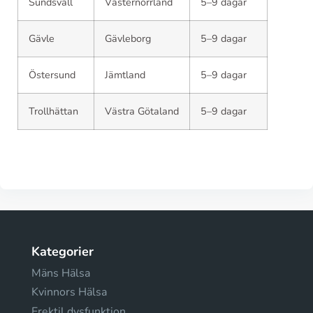
Sundsvall
Västernorrland
5–9 dagar
Gävle
Gävleborg
5–9 dagar
Östersund
Jämtland
5–9 dagar
Trollhättan
Västra Götaland
5–9 dagar
Kategorier
Mäns Hälsa
Kvinnors Hälsa
Erektil dysfunktion