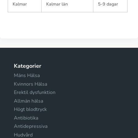
Kalmar
Kalmar län
5-9 dagar
Kategorier
Mäns Hälsa
Kvinnors Hälsa
Erektil dysfunktion
Allmän hälsa
Högt blodtryck
Antibiotika
Antidepressiva
Hudvård