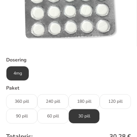
Dosering
4mg
Paket
360 pill
240 pill
180 pill
120 pill
90 pill
60 pill
30 pill
Totalpris:
30,28
€