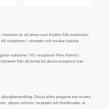
 Histamin är ett ämne som frisätts från mastceller
till receptorer i vävnader och orsakar typiska
iska reaktioner. H1-receptorer finns främst i
stamin från att binda till dessa receptorer kan
 allergibehandling. Dessa äldre preparat kan orsaka
r, såsom cetirizin, loratadin och fexofenadin, är