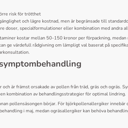
re risk för trötthet
gänglighet och lägre kostnad, men är begränsade till standard
gre doser, specialformulationer eller kombination med andra a
istaminer kostar mellan 50-150 kronor per förpackning, medan 
n ge värdefull rådgivning om lämpligt val baserat på specifik
arkonsultation.
 symptombehandling
r och är främst orsakade av pollen från träd, gräs och ogräs. 
 en kombination av behandlingsstrategier för optimal lindring.
nnan pollensäsongen börjar. För björkpollenallergiker innebär d
a behandling i maj, medan ogräsallergiker kan behöva behandling 