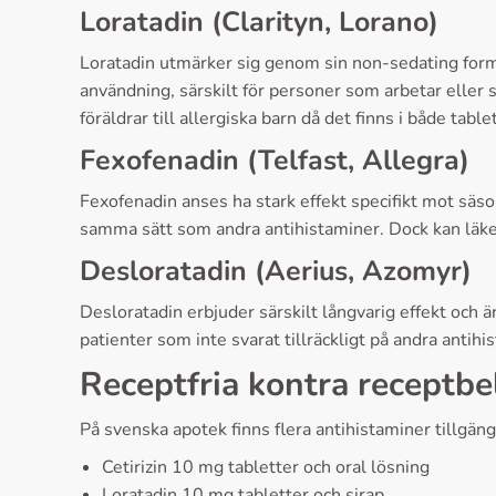
Loratadin (Clarityn, Lorano)
Loratadin utmärker sig genom sin non-sedating formul
användning, särskilt för personer som arbetar eller 
föräldrar till allergiska barn då det finns i både table
Fexofenadin (Telfast, Allegra)
Fexofenadin anses ha stark effekt specifikt mot säso
samma sätt som andra antihistaminer. Dock kan läkem
Desloratadin (Aerius, Azomyr)
Desloratadin erbjuder särskilt långvarig effekt och ä
patienter som inte svarat tillräckligt på andra antih
Receptfria kontra receptbe
På svenska apotek finns flera antihistaminer tillgäng
Cetirizin 10 mg tabletter och oral lösning
Loratadin 10 mg tabletter och sirap