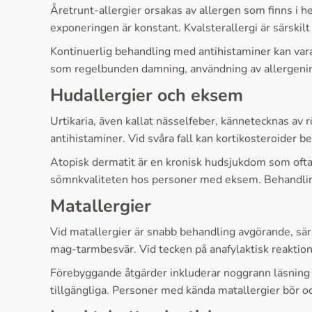
Åretrunt-allergier orsakas av allergen som finns i 
exponeringen är konstant. Kvalsterallergi är särskil
Kontinuerlig behandling med antihistaminer kan var
som regelbunden damning, användning av allergeni
Hudallergier och eksem
Urtikaria, även kallat nässelfeber, kännetecknas av r
antihistaminer. Vid svåra fall kan kortikosteroide
Atopisk dermatit är en kronisk hudsjukdom som ofta 
sömnkvaliteten hos personer med eksem. Behandli
Matallergier
Vid matallergier är snabb behandling avgörande, särs
mag-tarmbesvär. Vid tecken på anafylaktisk reaktio
Förebyggande åtgärder inkluderar noggrann läsning 
tillgängliga. Personer med kända matallergier bör o