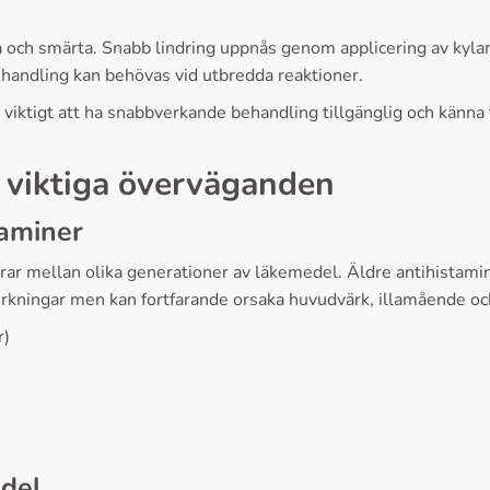
da och smärta. Snabb lindring uppnås genom applicering av kyla
ehandling kan behövas vid utbredda reaktioner.
viktigt att ha snabbverkande behandling tillgänglig och känna t
h viktiga överväganden
taminer
erar mellan olika generationer av läkemedel. Äldre antihistami
erkningar men kan fortfarande orsaka huvudvärk, illamående oc
r)
edel