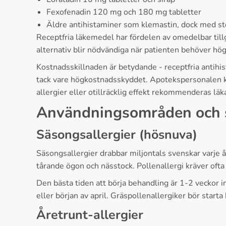
Fexofenadin 120 mg och 180 mg tabletter
Äldre antihistaminer som klemastin, dock med stör
Receptfria läkemedel har fördelen av omedelbar till
alternativ blir nödvändiga när patienten behöver hö
Kostnadsskillnaden är betydande - receptfria antih
tack vare högkostnadsskyddet. Apotekspersonalen ka
allergier eller otillräcklig effekt rekommenderas läk
Användningsområden och
Säsongsallergier (hösnuva)
Säsongsallergier drabbar miljontals svenskar varje å
tårande ögon och nässtock. Pollenallergi kräver ofta
Den bästa tiden att börja behandling är 1-2 veckor i
eller början av april. Gräspollenallergiker bör start
Åretrunt-allergier