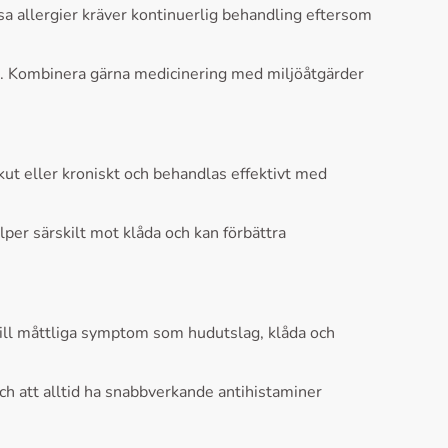
sa allergier kräver kontinuerlig behandling eftersom
en. Kombinera gärna medicinering med miljöåtgärder
akut eller kroniskt och behandlas effektivt med
per särskilt mot klåda och kan förbättra
 till måttliga symptom som hudutslag, klåda och
h att alltid ha snabbverkande antihistaminer