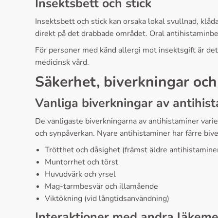
Insektsbett och stick
Insektsbett och stick kan orsaka lokal svullnad, klå
direkt på det drabbade området. Oral antihistaminb
För personer med känd allergi mot insektsgift är det 
medicinsk vård.
Säkerhet, biverkningar oc
Vanliga biverkningar av antihis
De vanligaste biverkningarna av antihistaminer vari
och synpåverkan. Nyare antihistaminer har färre biv
Trötthet och dåsighet (främst äldre antihistamine
Muntorrhet och törst
Huvudvärk och yrsel
Mag-tarmbesvär och illamående
Viktökning (vid långtidsanvändning)
Interaktioner med andra läkem