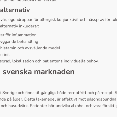
 är mer selektiva i sin verkan.
alternativ
vär, ögondroppar för allergisk konjunktivit och nässpray för l
alternativ inkluderar:
rer för inflammation
ebyggande behandling
histamin och avsvällande medel
 rinit
rad, lokalisation och patientens individuella behov.
på svenska marknaden
i Sverige och finns tillgängligt både receptfritt och på recept
e på ålder. Detta läkemedel är effektivt mot säsongsbundna al
och huvudvärk. Patienter bör undvika alkohol och vara försiktig