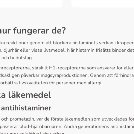
hur fungerar de?
a reaktioner genom att blockera histaminets verkan i kroppen.
jurhår eller vissa livsmedel. När histamin frisätts binder det 
 och hudutslag.
receptorerna, särskilt H1-receptorerna som ansvarar för allerg
sakligen påverkar magsyraproduktionen. Genom att förhindra hi
förbättra livskvaliteten för personer med allergi.
ska läkemedel
 antihistaminer
 och prometazin, var de första läkemedlen som utvecklades för
asserar blod-hjärnbarriären. Andra generationens antihistamine