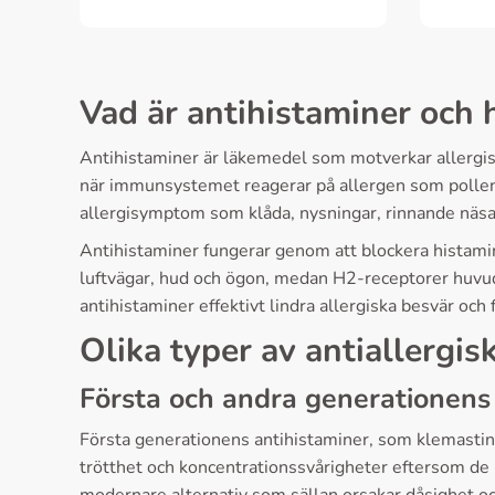
Vad är antihistaminer och 
Antihistaminer är läkemedel som motverkar allergisk
när immunsystemet reagerar på allergen som pollen, d
allergisymptom som klåda, nysningar, rinnande näsa
Antihistaminer fungerar genom att blockera histamin
luftvägar, hud och ögon, medan H2-receptorer huvud
antihistaminer effektivt lindra allergiska besvär och 
Olika typer av antiallergi
Första och andra generationens
Första generationens antihistaminer, som klemastin
trötthet och koncentrationssvårigheter eftersom de p