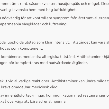
hemmet året runt, såsom kvalster, husdjurspäls och mögel. Des
t vanlig i svenska hem med hög luftfuktighet.
a nödvändig för att kontrollera symptom från åretrunt-allerg
mpermeabla sängkläder och luftrening.
öda, upphöjda utslag som kliar intensivt. Tillståndet kan vara 
r behövas som komplement.
kombineras med andra allergiska tillstånd. Antihistaminer hjäl
ngen bör kompletteras med hudvårdande åtgärder.
kilt vid allvarliga reaktioner. Antihistaminer kan lindra milda
n krävs omedelbar medicinsk vård.
av innehållsförteckningar, kommunikation med restauranger oc
ckså överväga att bära adrenalinpenna.