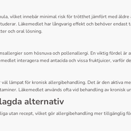
a, vilket innebär minimal risk för trötthet jämfört med äldre a
studerar. Läkemedlet har långvarig effekt och behöver endast t
tter och oral lösning.
nsallergier som hösnuva och pollenallergi. En viktig fördel är 
edlet interagera med antacida och vissa fruktjuicer, varför de
r väl lämpat för kronisk allergibehandling. Det är den aktiva me
istaminer. Läkemedlet används ofta vid behandling av kronisk urt
lagda alternativ
liga utan recept, vilket gör allergibehandling mer tillgänglig f