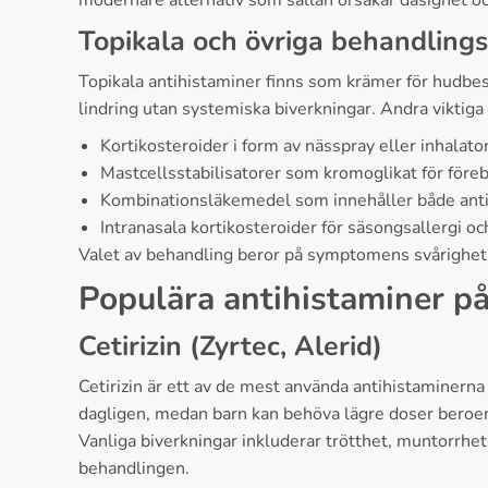
modernare alternativ som sällan orsakar dåsighet och
Topikala och övriga behandlings
Topikala antihistaminer finns som krämer för hudbes
lindring utan systemiska biverkningar. Andra viktiga 
Kortikosteroider i form av nässpray eller inhalato
Mastcellsstabilisatorer som kromoglikat för för
Kombinationsläkemedel som innehåller både anti
Intranasala kortikosteroider för säsongsallergi och
Valet av behandling beror på symptomens svårighetsg
Populära antihistaminer 
Cetirizin (Zyrtec, Alerid)
Cetirizin är ett av de mest använda antihistaminerna 
dagligen, medan barn kan behöva lägre doser beroend
Vanliga biverkningar inkluderar trötthet, muntorrhet 
behandlingen.