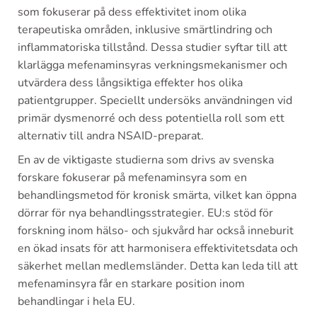
som fokuserar på dess effektivitet inom olika
terapeutiska områden, inklusive smärtlindring och
inflammatoriska tillstånd. Dessa studier syftar till att
klarlägga mefenaminsyras verkningsmekanismer och
utvärdera dess långsiktiga effekter hos olika
patientgrupper. Speciellt undersöks användningen vid
primär dysmenorré och dess potentiella roll som ett
alternativ till andra NSAID-preparat.
En av de viktigaste studierna som drivs av svenska
forskare fokuserar på mefenaminsyra som en
behandlingsmetod för kronisk smärta, vilket kan öppna
dörrar för nya behandlingsstrategier. EU:s stöd för
forskning inom hälso- och sjukvård har också inneburit
en ökad insats för att harmonisera effektivitetsdata och
säkerhet mellan medlemsländer. Detta kan leda till att
mefenaminsyra får en starkare position inom
behandlingar i hela EU.