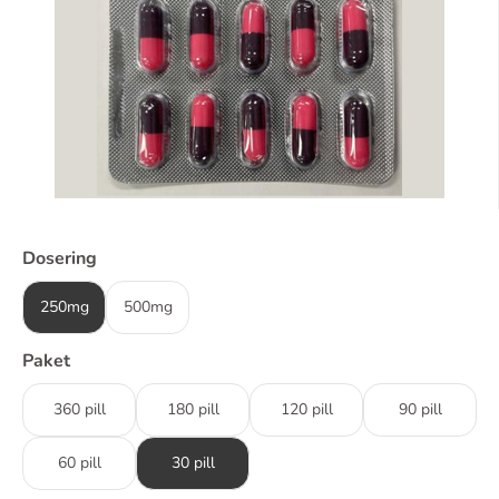
Dosering
250mg
500mg
Paket
360 pill
180 pill
120 pill
90 pill
60 pill
30 pill