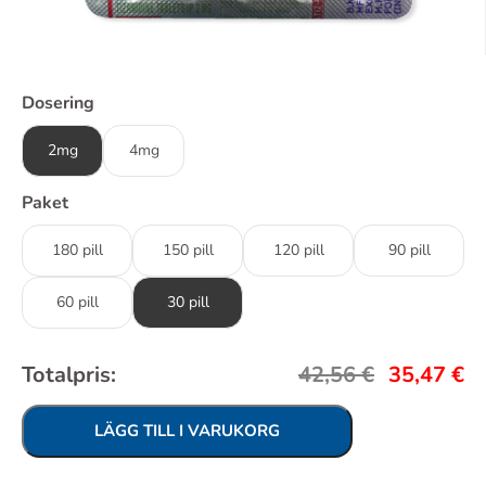
Dosering
2mg
4mg
Paket
180 pill
150 pill
120 pill
90 pill
60 pill
30 pill
Totalpris:
42,56
€
35,47
€
LÄGG TILL I VARUKORG