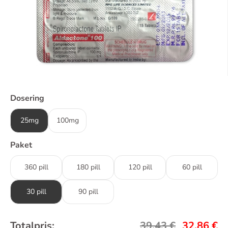
Dosering
25mg
100mg
Paket
360 pill
180 pill
120 pill
60 pill
30 pill
90 pill
Totalpris:
39,43
€
32,86
€