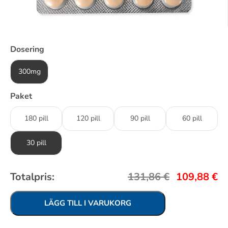
Dosering
300mg
Paket
180 pill
120 pill
90 pill
60 pill
30 pill
Totalpris:
131,86
€
109,88
€
LÄGG TILL I VARUKORG