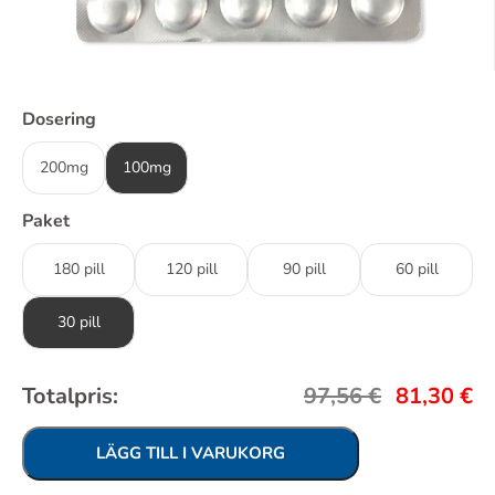
Dosering
200mg
100mg
Paket
180 pill
120 pill
90 pill
60 pill
30 pill
Totalpris:
97,56
€
81,30
€
LÄGG TILL I VARUKORG