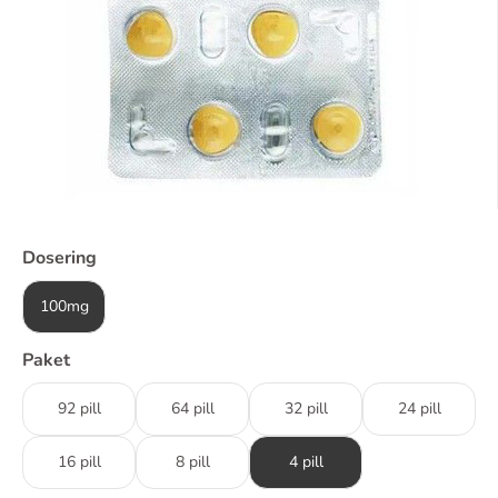
Dosering
100mg
Paket
92 pill
64 pill
32 pill
24 pill
16 pill
8 pill
4 pill