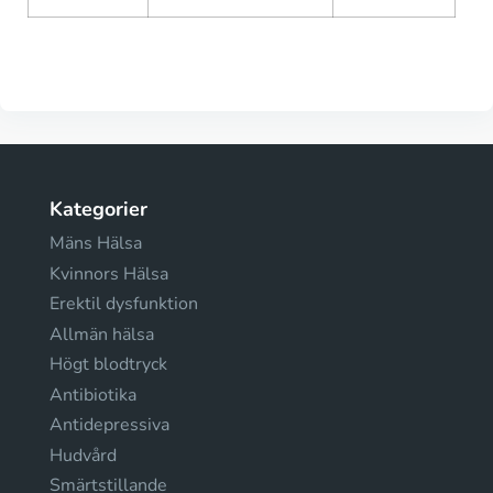
Kategorier
Mäns Hälsa
Kvinnors Hälsa
Erektil dysfunktion
Allmän hälsa
Högt blodtryck
Antibiotika
Antidepressiva
Hudvård
Smärtstillande