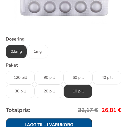
Dosering
0.5mg
1mg
Paket
120 pill
90 pill
60 pill
40 pill
30 pill
20 pill
10 pill
Totalpris:
32,17
€
26,81
€
LÄGG TILL I VARUKORG