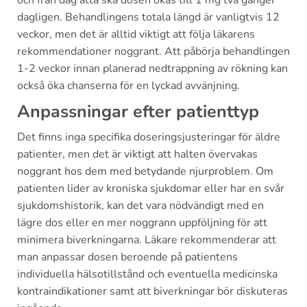
och från dag åtta ska dosen ökas till 1 mg två gånger
dagligen. Behandlingens totala längd är vanligtvis 12
veckor, men det är alltid viktigt att följa läkarens
rekommendationer noggrant. Att påbörja behandlingen
1-2 veckor innan planerad nedtrappning av rökning kan
också öka chanserna för en lyckad avvänjning.
Anpassningar efter patienttyp
Det finns inga specifika doseringsjusteringar för äldre
patienter, men det är viktigt att halten övervakas
noggrant hos dem med betydande njurproblem. Om
patienten lider av kroniska sjukdomar eller har en svår
sjukdomshistorik, kan det vara nödvändigt med en
lägre dos eller en mer noggrann uppföljning för att
minimera biverkningarna. Läkare rekommenderar att
man anpassar dosen beroende på patientens
individuella hälsotillstånd och eventuella medicinska
kontraindikationer samt att biverkningar bör diskuteras