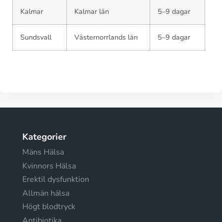
Kalmar
Kalmar län
5–9 dagar
Sundsvall
Västernorrlands län
5–9 dagar
Kategorier
Mäns Hälsa
Kvinnors Hälsa
Erektil dysfunktion
Allmän hälsa
Högt blodtryck
Antibiotika