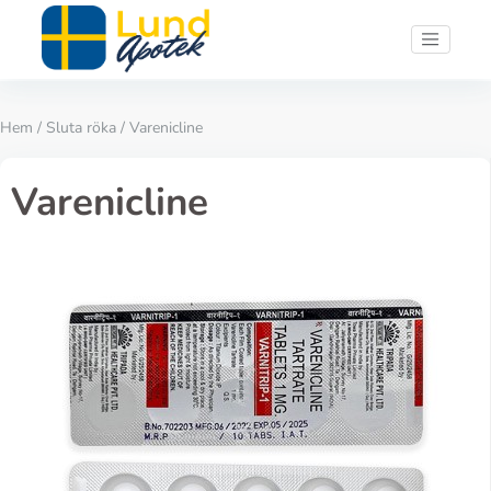
Hem
/
Sluta röka
/ Varenicline
Varenicline