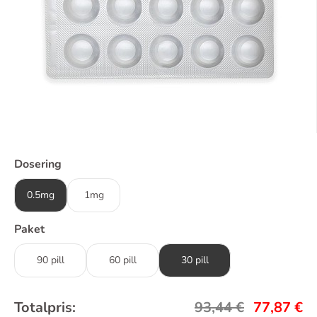
Dosering
0.5mg
1mg
Paket
90 pill
60 pill
30 pill
Totalpris:
93,44
€
77,87
€