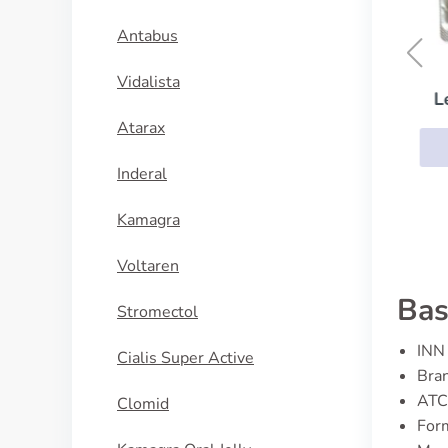
Antabus
Vidalista
Levitra With Dapoxetine
s
Atarax
KÖP NU
U
Inderal
Kamagra
Voltaren
Bas
Stromectol
INN 
Cialis Super Active
Bran
ATC
Clomid
For