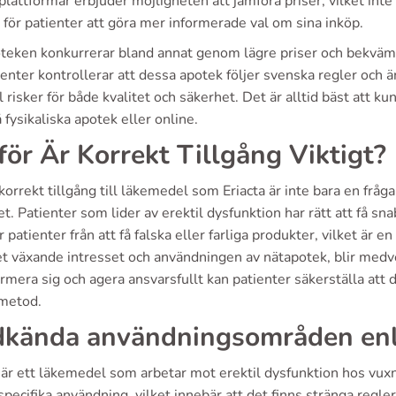
lattformar erbjuder möjligheten att jämföra priser, vilket inte
 för patienter att göra mer informerade val om sina inköp.
teken konkurrerar bland annat genom lägre priser och bekvämar
ienter kontrollerar att dessa apotek följer svenska regler och 
ll risker för både kvalitet och säkerhet. Det är alltid bäst att
 fysikaliska apotek eller online.
för Är Korrekt Tillgång Viktigt?
korrekt tillgång till läkemedel som Eriacta är inte bara en fr
t. Patienter som lider av erektil dysfunktion har rätt att få sn
 patienter från att få falska eller farliga produkter, vilket är e
t växande intresset och användningen av nätapotek, blir med
ormera sig och agera ansvarsfullt kan patienter säkerställa att
metod.
kända användningsområden enl
a är ett läkemedel som arbetar mot erektil dysfunktion hos vu
pecifika användning, vilket innebär att det finns stränga regler