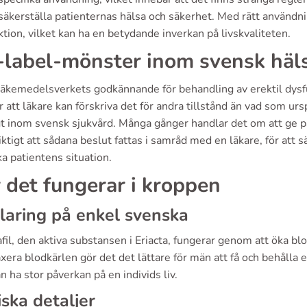
 säkerställa patienternas hälsa och säkerhet. Med rätt användn
ektion, vilket kan ha en betydande inverkan på livskvaliteten.
-label-mönster inom svensk häls
Läkemedelsverkets godkännande för behandling av erektil dysfu
 att läkare kan förskriva det för andra tillstånd än vad som ur
gt inom svensk sjukvård. Många gånger handlar det om att ge p
viktigt att sådana beslut fattas i samråd med en läkare, för att s
ka patientens situation.
 det fungerar i kroppen
laring på enkel svenska
fil, den aktiva substansen i Eriacta, fungerar genom att öka bl
axera blodkärlen gör det det lättare för män att få och behålla
 ha stor påverkan på en individs liv.
iska detaljer