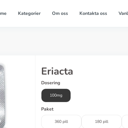
ome
Kategorier
Om oss
Kontakta oss
Vanl
Eriacta
Dosering
100mg
Paket
360 pill
180 pill