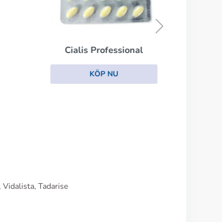
Viagra
Cia
KÖP NU
l
 Vidalista, Tadarise