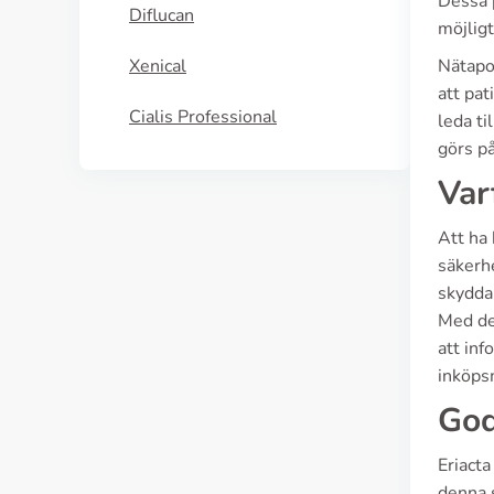
Dessa p
Diflucan
möjligt
Xenical
Nätapo
att pat
Cialis Professional
leda ti
görs på
Var
Att ha 
säkerhe
skyddar
Med de
att inf
inköps
God
Eriact
denna s