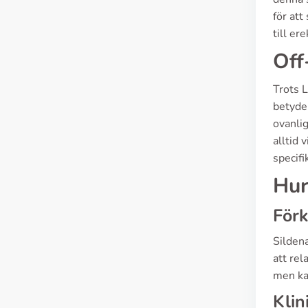
för att
till er
Off
Trots 
betyder
ovanli
alltid 
specifi
Hur
Förk
Sildena
att rel
men kan
Klin