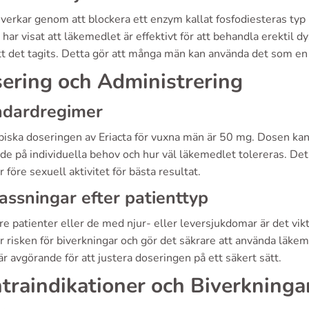
 verkar genom att blockera ett enzym kallat fosfodiesteras typ
 har visat att läkemedlet är effektivt för att behandla erektil
tt det tagits. Detta gör att många män kan använda det som en
ering och Administrering
ndardregimer
piska doseringen av Eriacta för vuxna män är 50 mg. Dosen kan
de på individuella behov och hur väl läkemedlet tolereras. Det
 före sexuell aktivitet för bästa resultat.
ssningar efter patienttyp
re patienter eller de med njur- eller leversjukdomar är det vik
r risken för biverkningar och gör det säkrare att använda lä
är avgörande för att justera doseringen på ett säkert sätt.
traindikationer och Biverkninga