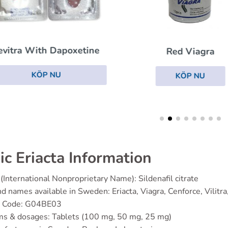
Cialis Professiona
Red Viagra
KÖP NU
KÖP NU
ic Eriacta Information
(International Nonproprietary Name): Sildenafil citrate
d names available in Sweden: Eriacta, Viagra, Cenforce, Vilitra,
 Code: G04BE03
ms & dosages: Tablets (100 mg, 50 mg, 25 mg)