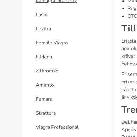
Kamagra Oral Jelly
Manu
Regi
Lasix
OTC 
Til
Levitra
Eriact
Female Viagra
apotek
kräver 
Fildena
behov a
Zithromax
Priser
priser 
Amimox
på att 
är vikt
Femara
Tre
Strattera
Det har
Viagra Professional
Apotea.