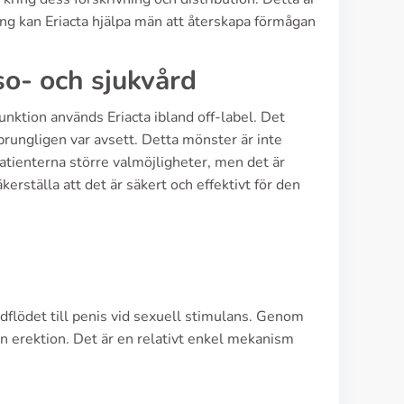
ing kan Eriacta hjälpa män att återskapa förmågan
o- och sjukvård
nktion används Eriacta ibland off-label. Det
sprungligen var avsett. Detta mönster är inte
atienterna större valmöjligheter, men det är
äkerställa att det är säkert och effektivt för den
odflödet till penis vid sexuell stimulans. Genom
 en erektion. Det är en relativt enkel mekanism