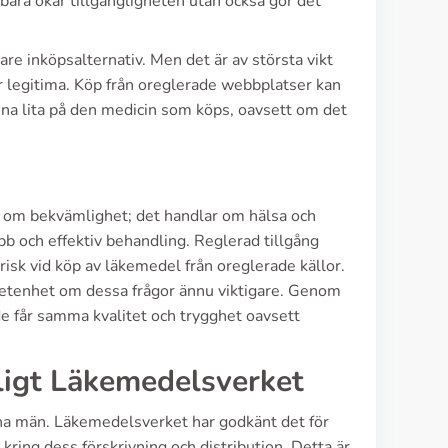
 bara ökar tillgängligheten utan också gör det
e inköpsalternativ. Men det är av största vikt
är legitima. Köp från oreglerade webbplatser kan
 kunna lita på den medicin som köps, oavsett om det
åga om bekvämlighet; det handlar om hälsa och
abb och effektiv behandling. Reglerad tillgång
n risk vid köp av läkemedel från oreglerade källor.
vetenhet om dessa frågor ännu viktigare. Genom
 de får samma kvalitet och trygghet oavsett
igt Läkemedelsverket
xna män. Läkemedelsverket har godkänt det för
 kring dess förskrivning och distribution. Detta är