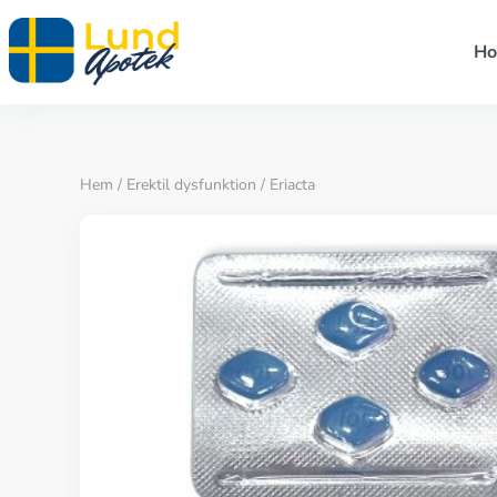
H
Hem
/
Erektil dysfunktion
/ Eriacta