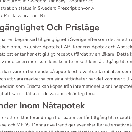
facturers in Sweden: Ranbaxy Laboratories
stration status in Sweden: Prescription-only
/ Rx classification: Rx
lgänglighet Och Prisläge
a har en begränsad tillgänglighet i Sverige eftersom det är et
skedjorna, inklusive Apoteket AB, Kronans Apotek och Apoteks
att patienter har ett giltigt recept utfärdat av en läkare. Detta
v medicinen men som kanske inte enkelt kan få tillgång till en
na kan variera beroende på apotek och eventuella rabatter som
och att vara medvetna om sina rättigheter när det kommer till
medicin som Eriacta kan köpas från internationella onlineapotek,
igt att säkerställa att dessa apotek är legitima.
nder Inom Nätapotek
 skett en klar förändring i hur patienter får tillgång till re
se och MEDS. Denna nya trend ger svenskar fler alternativ när