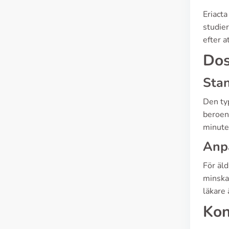
Eriacta
studier
efter a
Dos
Sta
Den ty
beroen
minuter
Anpa
För äld
minska
läkare 
Kon