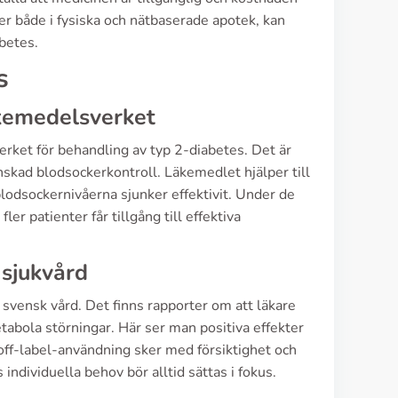
ser både i fysiska och nätbaserade apotek, kan
betes.
s
kemedelsverket
verket för behandling av typ 2-diabetes. Det är
nskad blodsockerkontroll. Läkemedlet hjälper till
 blodsockernivåerna sjunker effektivit. Under de
er patienter får tillgång till effektiva
 sjukvård
 svensk vård. Det finns rapporter om att läkare
tabola störningar. Här ser man positiva effekter
tt off-label-användning sker med försiktighet och
individuella behov bör alltid sättas i fokus.