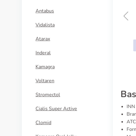
Antabus
Vidalista
Actos
Atarax
KÖP NU
Inderal
Kamagra
Voltaren
Bas
Stromectol
INN 
Cialis Super Active
Bran
ATC
Clomid
Form