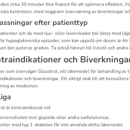
let cirka 30 minuter före frukost för att optimera effekten. 
iska kontrollen, med noggrann övervakning av biverkningar oc
ssningar efter patienttyp
atienter och de med njur- eller leverskador bör börja med lägr
 för hypoglykemiska episoder, som kan uppstå om dosen är för
en bör justeras gradvis. Ta också hänsyn till livsstil och andra
traindikationer och Biverkninga
ter som överväger Glucotrol, ett läkemedel för behandling av
ndikationer och biverkningar. Ett viktigt skäl till att konsultera
ning av medicinen.
iga
ol är kontraindicerat vid:
rsensitivitet mot glipizide eller andra sulfonylureas.
enter med typ 1-diabetes får inte använda detta läkemedel.