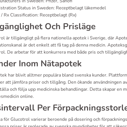
facturers in Sweden: Pfizer, Sanofi
stration Status in Sweden: Receptbelagt läkemedel
/ Rx Classification: Receptbelagt (Rx)
lgänglighet Och Prisläge
ol är tillgängligt på flera nationella apotek i Sverige, där 
butionskanal är det enkelt att få tag på denna medicin. Apote
ol. De arbetar för att konkurrera med både pris och tillgänglig
nder Inom Nätapotek
tek har blivit alltmer populära bland svenska kunder. Plattfo
er att jämföra priser och tillgång. Den ökande användningen av
tälla och följa upp medicinska behandlingar. Detta skapar en m
esmedicin online.
sintervall Per Förpackningsstorl
a för Glucotrol varierar beroende på dosering och förpacknings
ssa priser är reglerade av svenska myndigheter för att säkerst