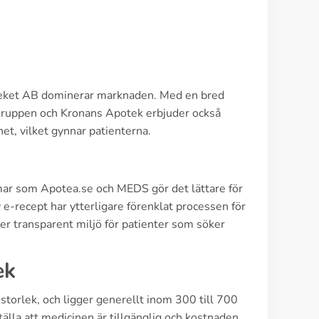
Apoteket AB dominerar marknaden. Med en bred
ksgruppen och Kronans Apotek erbjuder också
het, vilket gynnar patienterna.
rmar som Apotea.se och MEDS gör det lättare för
 e-recept har ytterligare förenklat processen för
er transparent miljö för patienter som söker
ek
storlek, och ligger generellt inom 300 till 700
älla att medicinen är tillgänglig och kostnaden