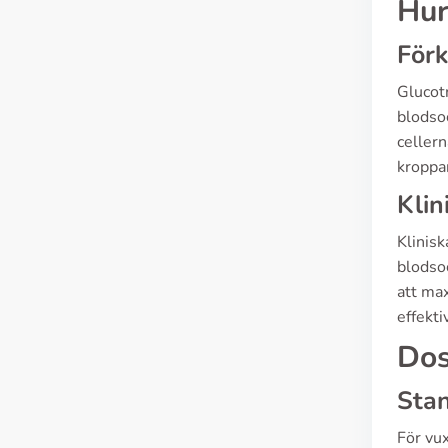
Hur
Förk
Glucotr
blodsoc
cellern
kroppar
Klin
Klinisk
blodsoc
att max
effekti
Dos
Sta
För vu