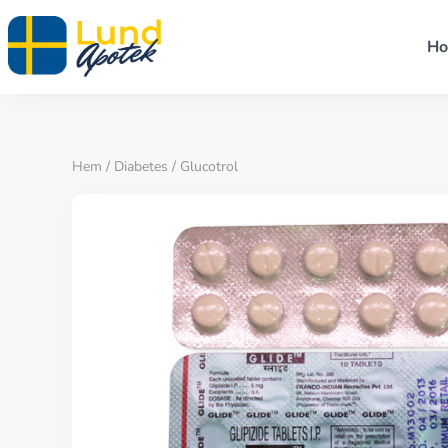
H
Hem
/
Diabetes
/ Glucotrol