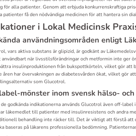
ig för alla patienter. Genom att erbjuda konkurrenskraftiga pri
 patienter få den nödvändiga medicinen för att hantera sin dia
ikationer i Lokal Medicinsk Praxi
kända användningsområden enligt Lä
ol, vars aktiva substans är glipizid, är godkänt av Läkemedels
t användbart när livsstilsförändringar och metformin inte ger ö
bättra insulinproduktionen från bukspottkörteln, vilket gör att
 åren har övervakningen av diabetesvården ökat, vilket gör att fl
lingsalternativ som Glucotrol.
label-mönster inom svensk hälso- och
de godkända indikationerna används Glucotrol även off-label i
ar läkemedlet till patienter med insulinresistens och andra me
ditionell behandling inte räcker till. Det är viktigt att förstå a
ska baseras på läkarens professionella bedömning. Patienternas 