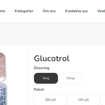
ome
Kategorier
Om oss
Kontakta oss
Vanl
Glucotrol
Dosering
5mg
10mg
Paket
360 pill
240 pill