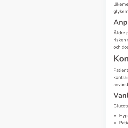
läkemed
glykem
Anpa
Äldre p
risken
och dos
Kon
Patien
kontrai
använd
Vanl
Glucotr
Hype
Pati