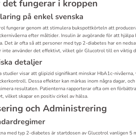
 det fungerar i kroppen
laring på enkel svenska
ol fungerar genom att stimulera bukspottkörteln att producera m
kernivåerna efter måltider. Insulin är avgörande för att hjälpa 
a. Det är ofta så att personer med typ 2-diabetes har en nedsat
 inte använder det effektivt, vilket gör Glucotrol till en viktig
iska detaljer
a studier visar att glipizid signifikant minskar HbA1c-nivåerna, 
kerkontroll. Dessa effekter kan märkas inom några dagar, och 
imera resultaten. Patienterna rapporterar ofta om en förbättra
vt, vilket skapar en positiv cirkel av hälsa.
ering och Administrering
ndardregimer
xna med typ 2-diabetes är startdosen av Glucotrol vanligen 5