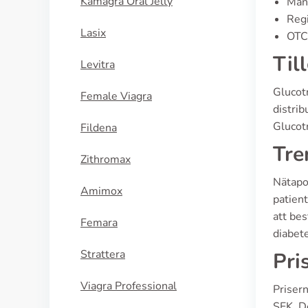
Kamagra Oral Jelly
Manu
Regi
Lasix
OTC 
Til
Levitra
Glucotr
Female Viagra
distri
Glucotr
Fildena
Tre
Zithromax
Nätapo
Amimox
patient
att bes
Femara
diabet
Strattera
Pri
Viagra Professional
Prisern
SEK. De