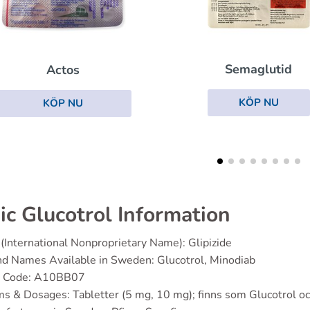
Semaglutid
Glucophage
KÖP NU
KÖP NU
ic Glucotrol Information
(International Nonproprietary Name): Glipizide
d Names Available in Sweden: Glucotrol, Minodiab
 Code: A10BB07
s & Dosages: Tabletter (5 mg, 10 mg); finns som Glucotrol o