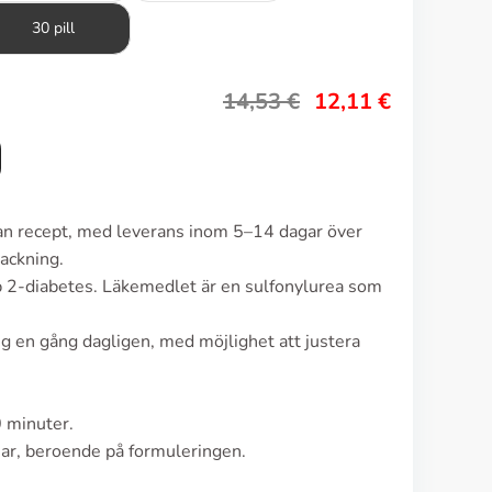
30 pill
14,53
€
12,11
€
tan recept, med leverans inom 5–14 dagar över
ackning.
p 2-diabetes. Läkemedlet är en sulfonylurea som
g en gång dagligen, med möjlighet att justera
0 minuter.
mar, beroende på formuleringen.