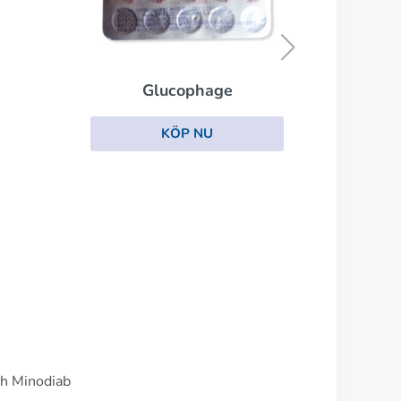
Micronase
KÖP NU
ch Minodiab