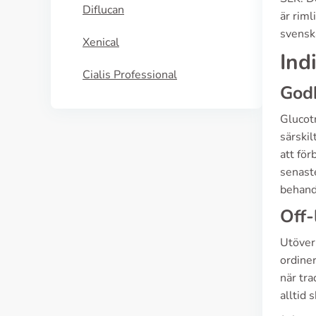
Diflucan
är riml
svenska
Xenical
Ind
Cialis Professional
God
Glucotr
särskil
att för
senaste
behand
Off-
Utöver 
ordiner
när tra
alltid 