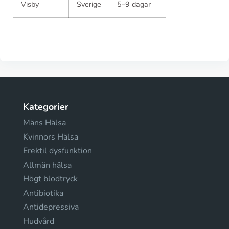
Visby
Sverige
5–9 dagar
Kategorier
Mäns Hälsa
Kvinnors Hälsa
Erektil dysfunktion
Allmän hälsa
Högt blodtryck
Antibiotika
Antidepressiva
Hudvård