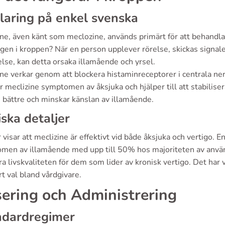
laring på enkel svenska
ne, även känt som meclozine, används primärt för att behandla
gen i kroppen? När en person upplever rörelse, skickas signaler fr
else, kan detta orsaka illamående och yrsel.
ine verkar genom att blockera histaminreceptorer i centrala n
 meclizine symptomen av åksjuka och hjälper till att stabilise
 bättre och minskar känslan av illamående.
iska detaljer
 visar att meclizine är effektivt vid både åksjuka och vertigo. E
men av illamående med upp till 50% hos majoriteten av använda
ra livskvaliteten för dem som lider av kronisk vertigo. Det har vis
t val bland vårdgivare.
ering och Administrering
ndardregimer