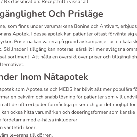
/ Rx classification: Receptfritt i vissa fall
lgänglighet Och Prisläge
ine, som finns under varumärkena Bonine och Antivert, erbjud
nans Apotek. I dessa apotek kan patienter oftast förvänta sig at
tyrkor. Priserna kan variera på grund av kampanjer och lokala s
t. Skillnader i tillgång kan noteras, särskilt i mer avlägsna om
at sortiment. Att hålla en översikt över priser och tillgänglig
lternativet.
nder Inom Nätapotek
apotek som Apotea.se och MEDS har blivit allt mer populära fö
rmar en bekväm och snabb lösning för patienter som vill undvi
n att de ofta erbjuder förmånliga priser och gör det möjligt för 
 kan också hitta varumärken och doseringsformer som kanske int
a fördelarna med e-hälsa inkluderar:
n väntetid i köer.
äm leverans till dörren.