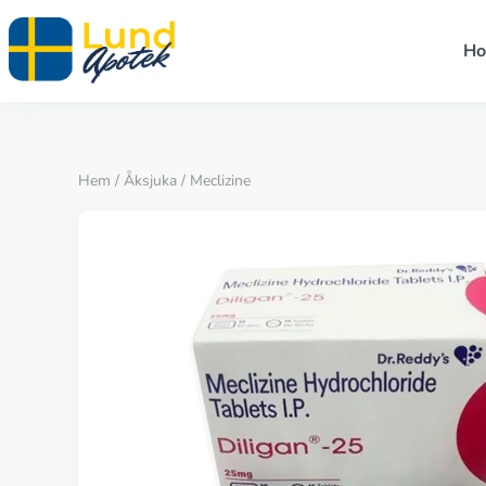
H
Hem
/
Åksjuka
/ Meclizine