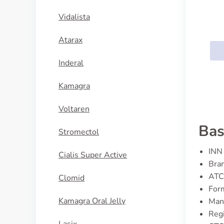
Vidalista
Atarax
Inderal
Kamagra
Voltaren
Bas
Stromectol
INN 
Cialis Super Active
Bran
ATC
Clomid
Form
Kamagra Oral Jelly
Man
Regi