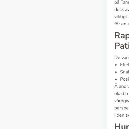
på Fami
dock ä
viktigt
för en 
Rap
Pat
De vanl
Effe
Snab
Posi
Å andra
ökad tr
vårdgiv
perspek
i den 
Hur