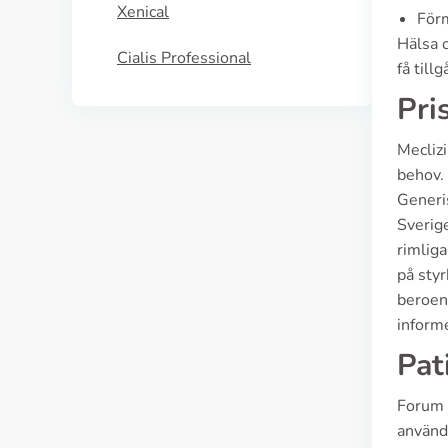
Xenical
Förm
Hälsa o
Cialis Professional
få till
Pri
Meclizi
behov. 
Generis
Sverige
rimliga
på styr
beroend
informe
Pat
Forum 
använd