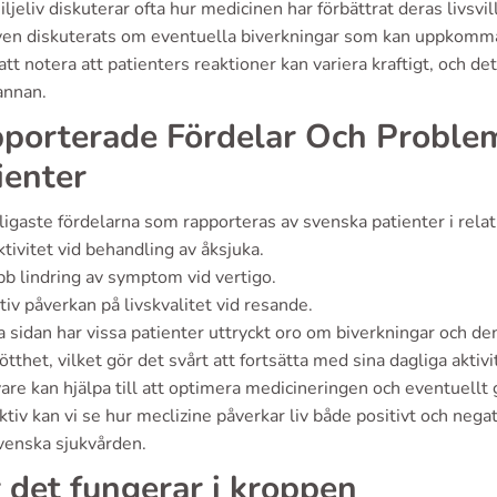
ljeliv diskuterar ofta hur medicinen har förbättrat deras livsvi
ven diskuterats om eventuella biverkningar som kan uppkomma,
 att notera att patienters reaktioner kan variera kraftigt, och d
annan.
porterade Fördelar Och Proble
ienter
igaste fördelarna som rapporteras av svenska patienter i relati
ktivitet vid behandling av åksjuka.
b lindring av symptom vid vertigo.
tiv påverkan på livskvalitet vid resande.
 sidan har vissa patienter uttryckt oro om biverkningar och de
ötthet, vilket gör det svårt att fortsätta med sina dagliga akti
are kan hjälpa till att optimera medicineringen och eventuell
tiv kan vi se hur meclizine påverkar liv både positivt och negat
svenska sjukvården.
 det fungerar i kroppen