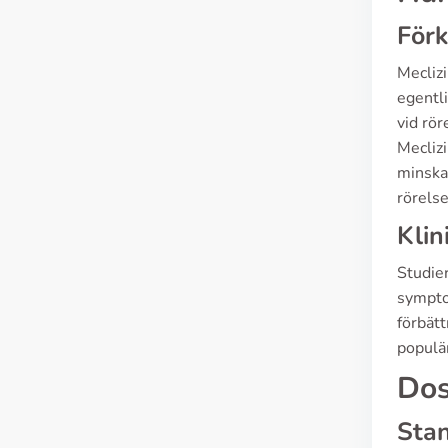
Förk
Meclizi
egentli
vid rör
Mecliz
minskar
rörelse
Klin
Studier
sympto
förbätt
populär
Dos
Sta