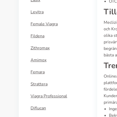
Lasix
OTC 
Til
Levitra
Mecliz
Female Viagra
och Kro
olika s
Fildena
prisvär
Zithromax
begräns
bästa a
Amimox
Tre
Femara
Online
plattfo
Strattera
fördele
Kunder
Viagra Professional
primär
Diflucan
Inge
Bekv