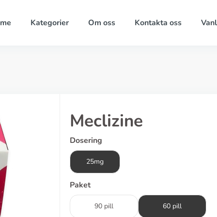
ome
Kategorier
Om oss
Kontakta oss
Vanl
Meclizine
Dosering
25mg
Paket
90 pill
60 pill