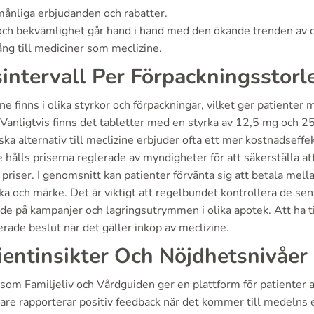
ånliga erbjudanden och rabatter.
ch bekvämlighet går hand i hand med den ökande trenden av onl
gång till mediciner som meclizine.
sintervall Per Förpackningsstorl
ne finns i olika styrkor och förpackningar, vilket ger patienter
Vanligtvis finns det tabletter med en styrka av 12,5 mg och 25 
ka alternativ till meclizine erbjuder ofta ett mer kostnadseffekti
 hålls priserna reglerade av myndigheter för att säkerställa att
 priser. I genomsnitt kan patienter förvänta sig att betala me
ka och märke. Det är viktigt att regelbundet kontrollera de sen
e på kampanjer och lagringsutrymmen i olika apotek. Att ha tillg
rade beslut när det gäller inköp av meclizine.
ientinsikter Och Nöjdhetsnivåer
som Familjeliv och Vårdguiden ger en plattform för patienter 
are rapporterar positiv feedback när det kommer till medelns e