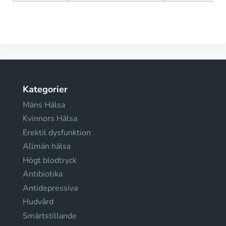
Kategorier
Mäns Hälsa
Kvinnors Hälsa
Erektil dysfunktion
Allmän hälsa
Högt blodtryck
Antibiotika
Antidepressiva
Hudvård
Smärtstillande