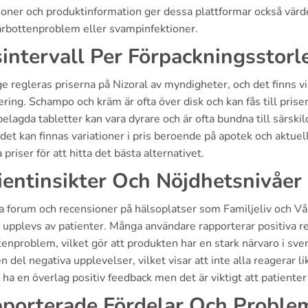
ioner och produktinformation ger dessa plattformar också värde
rbottenproblem eller svampinfektioner.
sintervall Per Förpackningsstorl
ge regleras priserna på Nizoral av myndigheter, och det finns 
ering. Schampo och kräm är ofta över disk och kan fås till pri
elagda tabletter kan vara dyrare och är ofta bundna till särskil
det kan finnas variationer i pris beroende på apotek och aktuell
 priser för att hitta det bästa alternativet.
ientinsikter Och Nöjdhetsnivåer
a forum och recensioner på hälsoplatser som Familjeliv och Vårdg
 upplevs av patienter. Många användare rapporterar positiva r
enproblem, vilket gör att produkten har en stark närvaro i sv
n del negativa upplevelser, vilket visar att inte alla reagerar
 ha en överlag positiv feedback men det är viktigt att patient
porterade Fördelar Och Proble