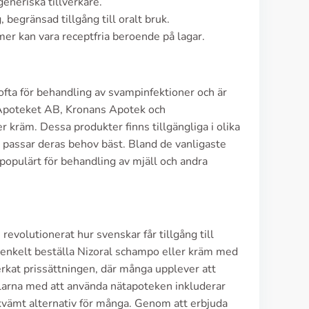
eneriska tillverkare.
begränsad tillgång till oralt bruk.
rmer kan vara receptfria beroende på lagar.
ofta för behandling av svampinfektioner och är
 Apoteket AB, Kronans Apotek och
 kräm. Dessa produkter finns tillgängliga i olika
m passar deras behov bäst. Bland de vanligaste
populärt för behandling av mjäll och andra
volutionerat hur svenskar får tillgång till
 enkelt beställa Nizoral schampo eller kräm med
erkat prissättningen, där många upplever att
delarna med att använda nätapoteken inkluderar
bekvämt alternativ för många. Genom att erbjuda