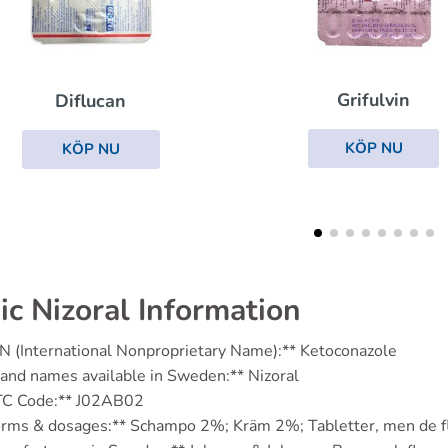
Grifulvin
Vfend
KÖP NU
KÖP NU
ic Nizoral Information
N (International Nonproprietary Name):** Ketoconazole
and names available in Sweden:** Nizoral
TC Code:** J02AB02
rms & dosages:** Schampo 2%; Kräm 2%; Tabletter, men de fl