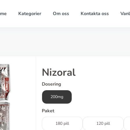
ome
Kategorier
Om oss
Kontakta oss
Vanl
Nizoral
Dosering
200mg
Paket
180 pill
120 pill