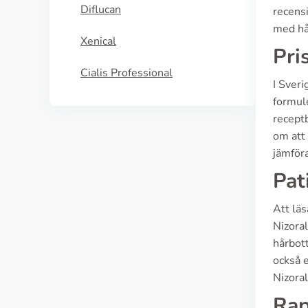
Diflucan
recens
med hå
Xenical
Pri
Cialis Professional
I Sveri
formul
receptb
om att 
jämföra
Pat
Att läs
Nizoral
hårbott
också e
Nizoral
Rap