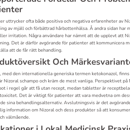
ienter
er uttrycker ofta både positiva och negativa erfarenheter av Ni
ing av mjäll och förbättrad hårbottenhälsa. Å andra sidan har 
ller irritation. Några användare har nämnt att de upplevt att Ni
ning. Det är därför avgörande för patienter att kommunicera me
älla att de får rätt behandling.
duktöversikt Och Märkesvariant
, med den internationella generiska termen ketokonazol, finns 
r Nizoral schampo och kräm de mest vanliga. Perspektivet på Niz
t i regel går att få utan recept, medan tabletter är receptbel
oxicitet. Det är viktigt för patienter att vara medvetna om des
de sina behandlingsalternativ. Avslutningsvis är det avgörand
dlig information om Nizoral och dess produkter så att konsume
och välmående.
ikationer i Lokal Medicinsk Praxi