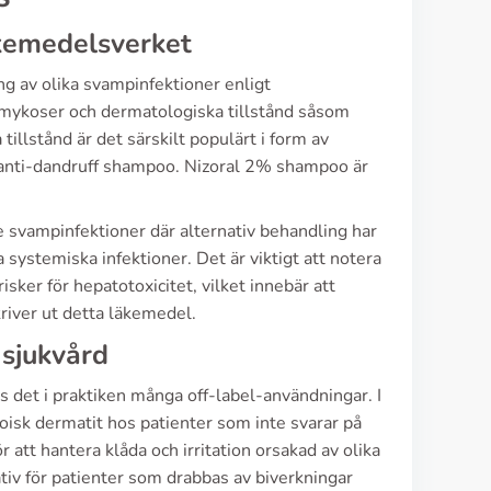
kemedelsverket
ng av olika svampinfektioner enligt
 mykoser och dermatologiska tillstånd såsom
illstånd är det särskilt populärt i form av
a anti-dandruff shampoo. Nizoral 2% shampoo är
e svampinfektioner där alternativ behandling har
 systemiska infektioner. Det är viktigt att notera
isker för hepatotoxicitet, vilket innebär att
river ut detta läkemedel.
 sjukvård
rs det i praktiken många off-label-användningar. I
oisk dermatit hos patienter som inte svarar på
 att hantera klåda och irritation orsakad av olika
iv för patienter som drabbas av biverkningar