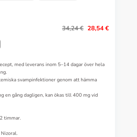
34,24
€
28,54
€
 recept, med leverans inom 5–14 dagar över hela
ing.
ystemiska svampinfektioner genom att hämma
g en gång dagligen, kan ökas till 400 mg vid
-2 timmar.
Nizoral.