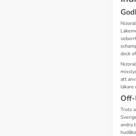
God
Nizoral
Läkeme
seborrh
schamp
dock o
Nizoral
misslyc
att anv
läkare
Off-
Trots a
Sverige
andra b
hudåko