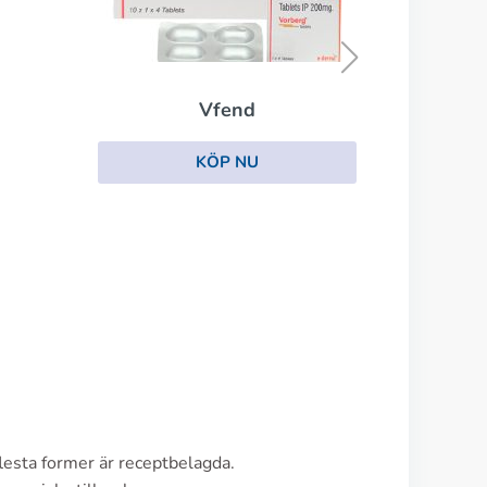
Lotriderm
KÖP NU
esta former är receptbelagda.