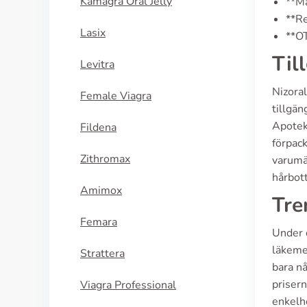
Kamagra Oral Jelly
**Ma
**Re
Lasix
**OT
Til
Levitra
Nizoral
Female Viagra
tillgä
Apoteks
Fildena
förpack
Zithromax
varumär
hårbot
Amimox
Tre
Femara
Under 
läkeme
Strattera
bara nå
prisern
Viagra Professional
enkelhe