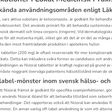
kända användningsområden enligt Lä
, vars aktiva substans är ketoconazole, är godkänt för behandli
delsverket. Det används primärt för att behandla systemiska
oisk dermatit och tinea corporis (ringorm). Vid dermatologiska t
o för att motverka mjäll, vilket gör att det är en del av mång
fta den mest framträdande produkten i apotekens hyllor.
 tabletter (200 mg) är oftast reserverade för mer komplicerad
kats. Detta kan inkludera svåra former av candidiasis och andra
ändningen av Nizoral tabletter är kraftigt reglerad på grund av r
 måste noggrant överväga patientens hälsotillstånd innan de sk
label-mönster inom svensk hälso- och
tt Nizoral främst är godkänt för specifika svampinfektioner, gö
 används Nizoral ibland för att behandla tillstånd som seborrh
ehandlingar. Det rapporteras också att Nizoral kan användas för
mmor. En annan vanlig off-label användning är som ett alternat