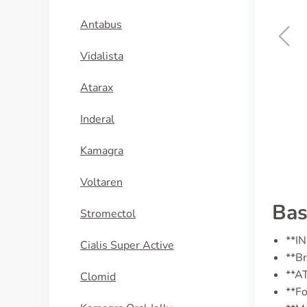
Antabus
Vidalista
Diflucan
Atarax
KÖP NU
Inderal
Kamagra
Voltaren
Bas
Stromectol
**IN
Cialis Super Active
**Br
**A
Clomid
**Fo