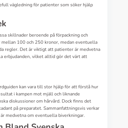
full vägledning för patienter som söker hjälp
ek
vissa skillnader beroende på förpackning och
ser mellan 100 och 250 kronor, medan eventuella
da regler. Det är viktigt att patienter är medvetna
a erbjudanden, vilket alltid gör det värt att
uiden kan vara till stor hjälp för att förstå hur
esultat i kampen mot mjäll och liknande
enska diskussioner om hårvård. Dock finns det
 likadant på preparatet. Sammanfattningsvis verkar
er är medvetna om eventuella biverkningar.
m Bland Svenska