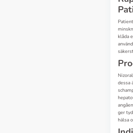
Pat
Patient
minskn
klåda e
använd
säkerst
Pro
Nizoral
dessa ä
schampo
hepatot
angåen
ger ty
hälsa 
Ind