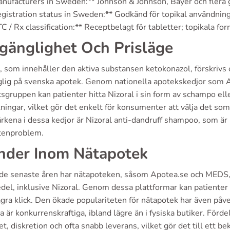
nufacturers in Sweden:** Johnson & Johnson, Bayer och flera g
gistration status in Sweden:** Godkänd för topikal användning, 
C / Rx classification:** Receptbelagt för tabletter; topikala fo
lgänglighet Och Prisläge
, som innehåller den aktiva substansen ketokonazol, förskrivs 
nglig på svenska apotek. Genom nationella apotekskedjor som
gruppen kan patienter hitta Nizoral i sin form av schampo eller
ningar, vilket gör det enkelt för konsumenter att välja det so
kena i dessa kedjor är Nizoral anti-dandruff shampoo, som är 
tenproblem.
nder Inom Nätapotek
de senaste åren har nätapoteken, såsom Apotea.se och MEDS, re
del, inklusive Nizoral. Genom dessa plattformar kan patienter
gra klick. Den ökade populariteten för nätapotek har även påv
a är konkurrenskraftiga, ibland lägre än i fysiska butiker. För
t, diskretion och ofta snabb leverans, vilket gör det till ett 