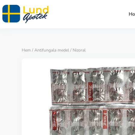
H
Hem
/
Antifungala medel
/ Nizoral