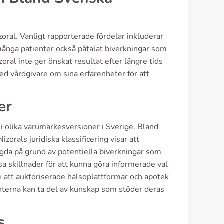
zoral. Vanligt rapporterade fördelar inkluderar
många patienter också påtalat biverkningar som
zoral inte ger önskat resultat efter längre tids
d vårdgivare om sina erfarenheter för att
er
i olika varumärkesversioner i Sverige. Bland
orals juridiska klassificering visar att
agda på grund av potentiella biverkningar som
sa skillnader för att kunna göra informerade val
e att auktoriserade hälsoplattformar och apotek
nterna kan ta del av kunskap som stöder deras
s