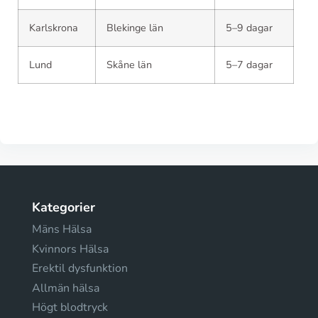
Karlskrona
Blekinge län
5–9 dagar
Lund
Skåne län
5–7 dagar
Kategorier
Mäns Hälsa
Kvinnors Hälsa
Erektil dysfunktion
Allmän hälsa
Högt blodtryck