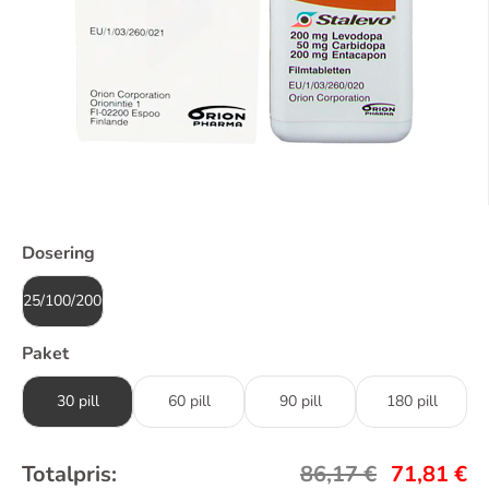
Dosering
25/100/200mg
Paket
30 pill
60 pill
90 pill
180 pill
Totalpris:
86,17
€
71,81
€