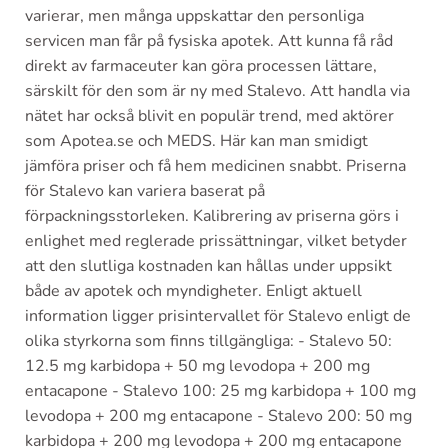
varierar, men många uppskattar den personliga
servicen man får på fysiska apotek. Att kunna få råd
direkt av farmaceuter kan göra processen lättare,
särskilt för den som är ny med Stalevo. Att handla via
nätet har också blivit en populär trend, med aktörer
som Apotea.se och MEDS. Här kan man smidigt
jämföra priser och få hem medicinen snabbt. Priserna
för Stalevo kan variera baserat på
förpackningsstorleken. Kalibrering av priserna görs i
enlighet med reglerade prissättningar, vilket betyder
att den slutliga kostnaden kan hållas under uppsikt
både av apotek och myndigheter. Enligt aktuell
information ligger prisintervallet för Stalevo enligt de
olika styrkorna som finns tillgängliga: - Stalevo 50:
12.5 mg karbidopa + 50 mg levodopa + 200 mg
entacapone - Stalevo 100: 25 mg karbidopa + 100 mg
levodopa + 200 mg entacapone - Stalevo 200: 50 mg
karbidopa + 200 mg levodopa + 200 mg entacapone