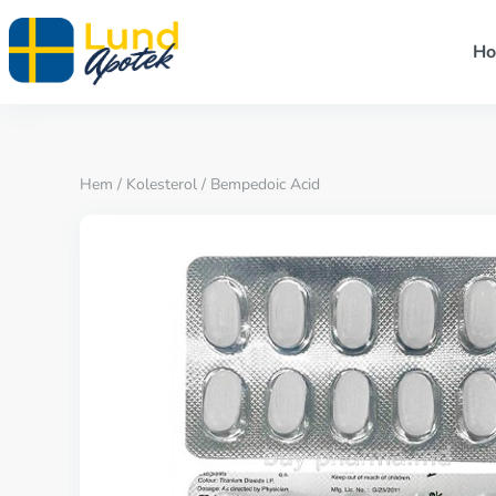
H
Hem
/
Kolesterol
/ Bempedoic Acid