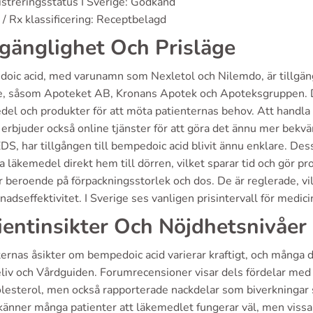
streringsstatus I Sverige: Godkänd
/ Rx klassificering: Receptbelagd
lgänglighet Och Prisläge
oic acid, med varunamn som Nexletol och Nilemdo, är tillgäng
e, såsom Apoteket AB, Kronans Apotek och Apoteksgruppen. De
del och produkter för att möta patienternas behov. Att handl
 erbjuder också online tjänster för att göra det ännu mer be
S, har tillgången till bempedoic acid blivit ännu enklare. Dess
a läkemedel direkt hem till dörren, vilket sparar tid och gör p
r beroende på förpackningsstorlek och dos. De är reglerade, vil
nadseffektivitet. I Sverige ses vanligen prisintervall för medic
ientinsikter Och Nöjdhetsnivåer
ernas åsikter om bempedoic acid varierar kraftigt, och många d
liv och Vårdguiden. Forumrecensioner visar dels fördelar med 
lesterol, men också rapporterade nackdelar som biverkningar
känner många patienter att läkemedlet fungerar väl, men vissa 