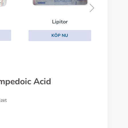
KÖP NU
mpedoic Acid
izet