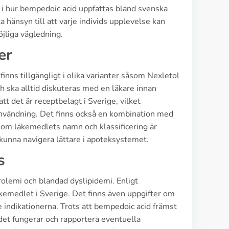
k i hur bempedoic acid uppfattas bland svenska
 hänsyn till att varje individs upplevelse kan
öjliga vägledning.
er
inns tillgängligt i olika varianter såsom Nexletol
h ska alltid diskuteras med en läkare innan
tt det är receptbelagt i Sverige, vilket
 användning. Det finns också en kombination med
om läkemedlets namn och klassificering är
 kunna navigera lättare i apoteksystemet.
s
olemi och blandad dyslipidemi. Enligt
emedlet i Sverige. Det finns även uppgifter om
 indikationerna. Trots att bempedoic acid främst
det fungerar och rapportera eventuella