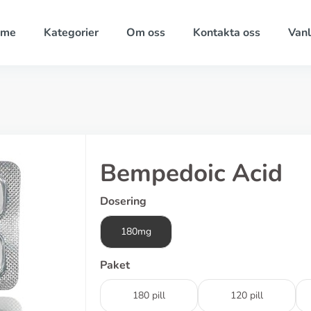
ome
Kategorier
Om oss
Kontakta oss
Vanl
Bempedoic Acid
Dosering
180mg
Paket
180 pill
120 pill