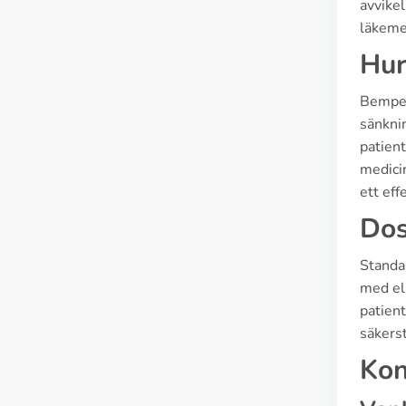
avvikel
läkeme
Hur
Bemped
sänknin
patient
medici
ett effe
Dos
Standa
med ell
patient
säkers
Kon