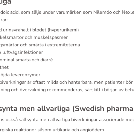
iga
oic acid, som säljs under varumärken som Nilemdo och Nexleto
rar:
 urinsyrahalt i blodet (hyperurikemi)
kelsmärtor och muskelspasmer
smärtor och smärta i extremiteterna
 luftvägsinfektioner
minal smärta och diarré
thet
höjda leverenzymer
biverkningar är oftast milda och hanterbara, men patienter bö
jning och övervakning rekommenderas, särskilt i början av beha
synta men allvarliga (Swedish pharma
nns också sällsynta men allvarliga biverkningar associerade me
rgiska reaktioner såsom urtikaria och angioödem