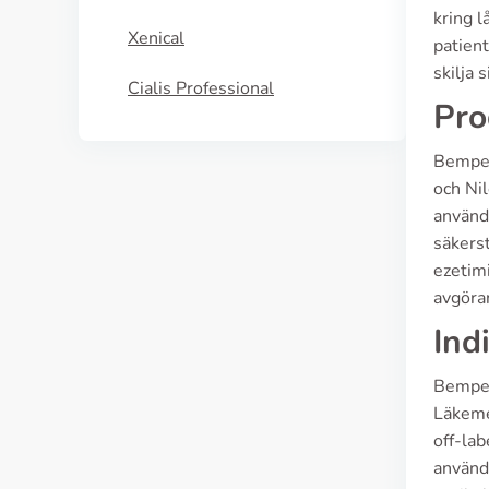
kring l
Xenical
patient
skilja 
Cialis Professional
Pro
Bempedo
och Nil
användn
säkerst
ezetim
avgöran
Ind
Bemped
Läkeme
off-lab
använd