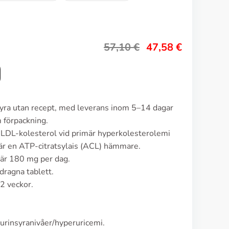
57,10
€
47,58
€
syra utan recept, med leverans inom 5–14 dagar
 förpackning.
 LDL-kolesterol vid primär hyperkolesterolemi
är en ATP-citratsylais (ACL) hämmare.
är 180 mg per dag.
dragna tablett.
2 veckor.
urinsyranivåer/hyperuricemi.