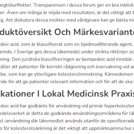
ångtidseffekter. Transparensen i dessa forum ger en bra inblic
er. Även om många är nöjda med resultaten, är det viktigt att ta
sig. Att diskutera dessa insikter med vårdgivare kan ge bästa m
duktöversikt Och Märkesvariant
ic acid, som är klassificerat som en lipidmodifierande agent, f
emdo. I Sverige ges dessa läkemedel under strikta riktlinjer oc
ing. Den juridiska klassificeringen av bempedoic acid innebär a
äller att patienter får korrekt rådgivning och övervakning vid
ibe, som kan ge ytterligare kolesterolminskning. Kännedomen 
de för att ge patienter relevant information och för att de ska
ikationer I Lokal Medicinsk Praxi
oic acid har godkänts för användning vid primär hyperkolester
delsverket är detta de godkända användningsområdena för läk
el-användning där läkemedlet används utanför de specificerade
s för kolesterolsänkning är det viktigt att uppmärksamma hur 