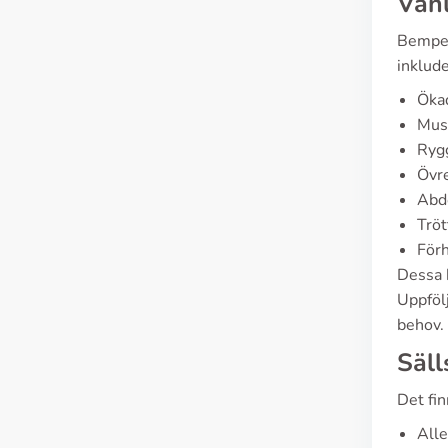
Vanl
Bemped
inklude
Ökad
Mus
Rygg
Övre
Abdo
Tröt
För
Dessa 
Uppföl
behov.
Säll
Det fi
Alle