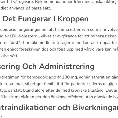
ser till vårdgivare. Rekommendationer från medicinska riktlinjer
dlet används på bästa sätt.
 Det Fungerar I Kroppen
oic acid fungerar genom att hämma ett enzym som är involverat
g av LDL-kolesterol, vilket är avgörande för att minska risken f
erna förstår hur läkemedlet interagerar med deras kroppar för
nen enligt föreskriven dos och följa upp med vårdgivare kan må
ktivt sätt.
ering Och Administrering
rdregimen för bempedoic acid är 180 mg, administrerat en gå
er utan mat, vilket ger flexibilitet för patienter i deras dagli
typ, särskilt bland äldre eller de med kroniska tillstånd. Det är a
tälla att medicinen ger den önskade effekten utan oönskade bi
traindikationer och Biverkninga