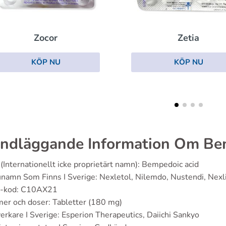
Zetia
Lipitor
KÖP NU
KÖP NU
ndläggande Information Om Be
(Internationellt icke proprietärt namn): Bempedoic acid
namn Som Finns I Sverige: Nexletol, Nilemdo, Nustendi, Nexl
-kod: C10AX21
er och doser: Tabletter (180 mg)
verkare I Sverige: Esperion Therapeutics, Daiichi Sankyo