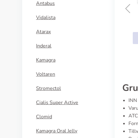
Antabus
Vidalista
Zocor
Atarax
KÖP NU
Inderal
Kamagra
Voltaren
Gru
Stromectol
INN 
Cialis Super Active
Varu
ATC
Clomid
Form
Kamagra Oral Jelly
Till