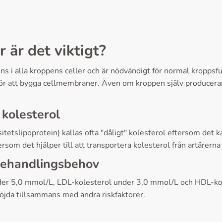
 är det viktigt?
nns i alla kroppens celler och är nödvändigt för normal kroppsf
ör att bygga cellmembraner. Även om kroppen själv producerar 
kolesterol
itetslipoprotein) kallas ofta "dåligt" kolesterol eftersom det 
rsom det hjälper till att transportera kolesterol från artärerna t
behandlingsbehov
a under 5,0 mmol/L, LDL-kolesterol under 3,0 mmol/L och HDL-
höjda tillsammans med andra riskfaktorer.