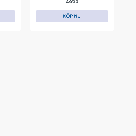
Zetia
KÖP NU