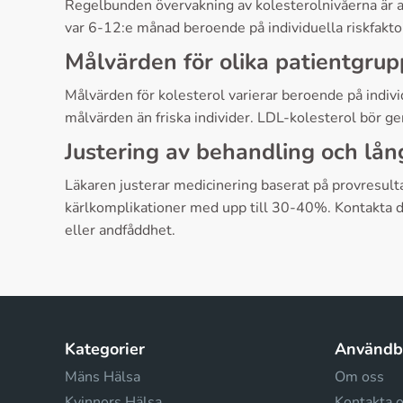
Regelbunden övervakning av kolesterolnivåerna är av
var 6-12:e månad beroende på individuella riskfaktor
Målvärden för olika patientgrup
Målvärden för kolesterol varierar beroende på individ
målvärden än friska individer. LDL-kolesterol bör g
Justering av behandling och lång
Läkaren justerar medicinering baserat på provresultat
kärlkomplikationer med upp till 30-40%. Kontakta d
eller andfåddhet.
Kategorier
Användba
Mäns Hälsa
Om oss
Kvinnors Hälsa
Kontakta 