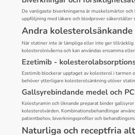
Biverkningar och försiktighetså
De vanligaste biverkningarna är muskelsmärtor och 
uppföljning med läkare och blodprover säkerställer 
Andra kolesterolsänkande
När statiner inte är lämpliga eller inte ger tillräckli
kolesterolnivåerna och kan användas ensamma eller
Ezetimib - kolesterolabsorpti
Ezetimib blockerar upptaget av kolesterol i tarmen 
behöver ytterligare kolesterolsänkning utöver stati
Gallsyrebindande medel och 
Kolestyramin och liknande preparat binder gallsyr
kolesterolvärden. Kombinationsbehandlingar används o
patientbehov, biverkningsprofiler och behandlingsmå
Naturliga och receptfria al