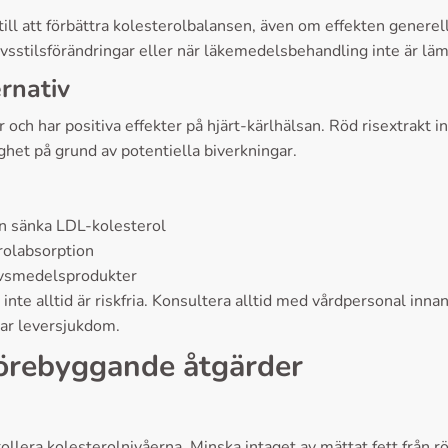
a till att förbättra kolesterolbalansen, även om effekten gener
ivsstilsförändringar eller när läkemedelsbehandling inte är läm
rnativ
r och har positiva effekter på hjärt-kärlhälsan. Röd risextrakt
ghet på grund av potentiella biverkningar.
kan sänka LDL-kolesterol
rolabsorption
 livsmedelsprodukter
 inte alltid är riskfria. Konsultera alltid med vårdpersonal in
har leversjukdom.
förebyggande åtgärder
llera kolesterolnivåerna. Minska intaget av mättat fett från rö