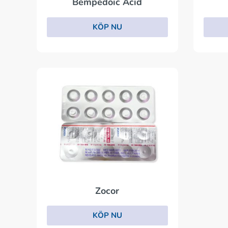
Bempedoic Acid
KÖP NU
Zocor
KÖP NU