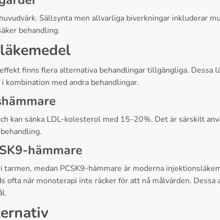
tgärder
huvudvärk. Sällsynta men allvarliga biverkningar inkluderar 
säker behandling.
 läkemedel
g effekt finns flera alternativa behandlingar tillgängliga. Dessa 
 i kombination med andra behandlingar.
onshämmare
och kan sänka LDL-kolesterol med 15-20%. Det är särskilt använ
nbehandling.
PCSK9-hämmare
or i tarmen, medan PCSK9-hämmare är moderna injektionsläke
fta när monoterapi inte räcker för att nå målvärden. Dessa alte
l.
ternativ