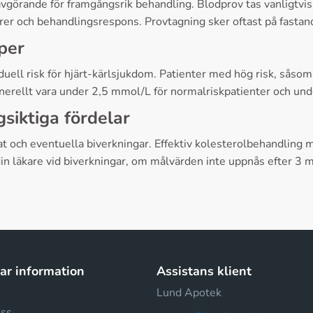
görande för framgångsrik behandling. Blodprov tas vanligtvis 
er och behandlingsrespons. Provtagning sker oftast på fastande
per
uell risk för hjärt-kärlsjukdom. Patienter med hög risk, såsom t
enerellt vara under 2,5 mmol/L för normalriskpatienter och und
siktiga fördelar
 och eventuella biverkningar. Effektiv kolesterolbehandling min
in läkare vid biverkningar, om målvärden inte uppnås efter 3
r information
Assistans klient
Lund Apotek
oss