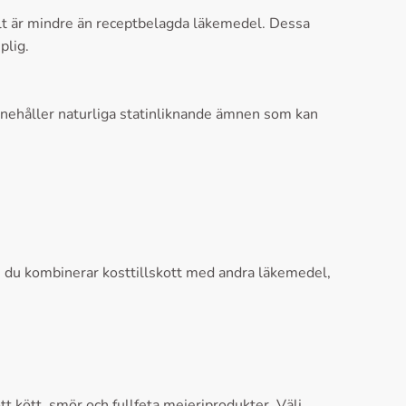
ellt är mindre än receptbelagda läkemedel. Dessa
plig.
 innehåller naturliga statinliknande ämnen som kan
nan du kombinerar kosttillskott med andra läkemedel,
tt kött, smör och fullfeta mejeriprodukter. Välj