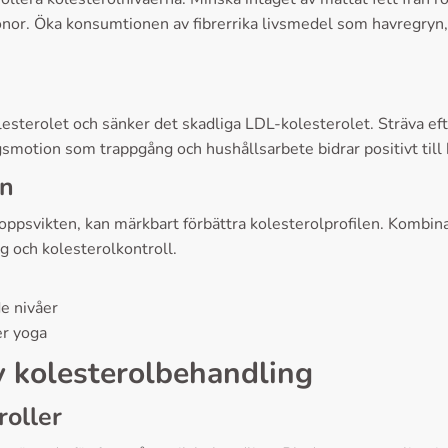
bönor. Öka konsumtionen av fibrerrika livsmedel som havregryn,
esterolet och sänker det skadliga LDL-kolesterolet. Sträva eft
motion som trappgång och hushållsarbete bidrar positivt till
an
psvikten, kan märkbart förbättra kolesterolprofilen. Kombinat
g och kolesterolkontroll.
e nivåer
er yoga
v kolesterolbehandling
oller