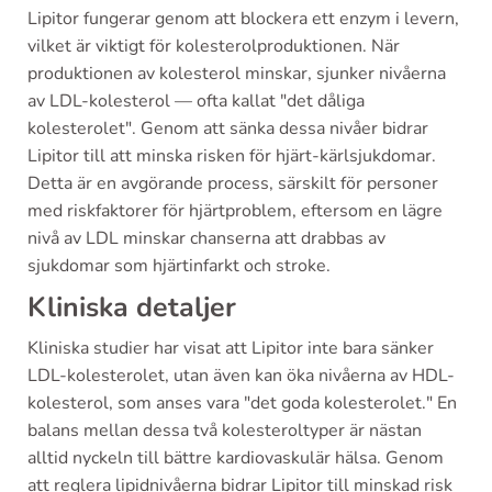
Lipitor fungerar genom att blockera ett enzym i levern,
vilket är viktigt för kolesterolproduktionen. När
produktionen av kolesterol minskar, sjunker nivåerna
av LDL-kolesterol — ofta kallat "det dåliga
kolesterolet". Genom att sänka dessa nivåer bidrar
Lipitor till att minska risken för hjärt-kärlsjukdomar.
Detta är en avgörande process, särskilt för personer
med riskfaktorer för hjärtproblem, eftersom en lägre
nivå av LDL minskar chanserna att drabbas av
sjukdomar som hjärtinfarkt och stroke.
Kliniska detaljer
Kliniska studier har visat att Lipitor inte bara sänker
LDL-kolesterolet, utan även kan öka nivåerna av HDL-
kolesterol, som anses vara "det goda kolesterolet." En
balans mellan dessa två kolesteroltyper är nästan
alltid nyckeln till bättre kardiovaskulär hälsa. Genom
att reglera lipidnivåerna bidrar Lipitor till minskad risk