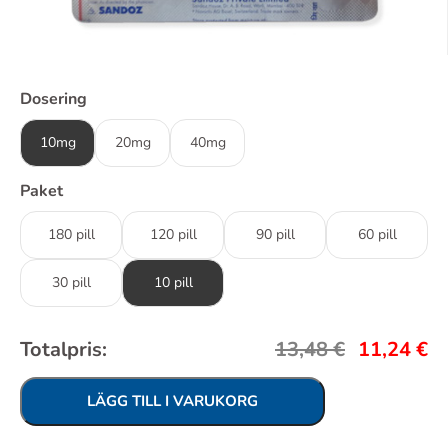
Dosering
10mg
20mg
40mg
Paket
180 pill
120 pill
90 pill
60 pill
30 pill
10 pill
Totalpris:
13,48
€
11,24
€
LÄGG TILL I VARUKORG