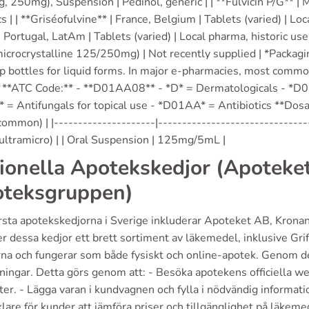
 250mg), Suspension | Pedinol, generic | | **Fulvicin P/G** | 
s | | **Griséofulvine** | France, Belgium | Tablets (varied) | Lo
, Portugal, LatAm | Tablets (varied) | Local pharma, historic use |
icrocrystalline 125/250mg) | Not recently supplied | *Packaging 
up bottles for liquid forms. In major e-pharmacies, most com
.* **ATC Code:** - **D01AA08** - *D* = Dermatologicals - *D01
 = Antifungals for topical use - *D01AA* = Antibiotics **Dosa
common) | |---------------------|-----------------------------
ultramicro) | | Oral Suspension | 125mg/5mL |
ionella Apotekskedjor (Apoteke
teksgruppen)
rsta apotekskedjorna i Sverige inkluderar Apoteket AB, Kron
r dessa kedjor ett brett sortiment av läkemedel, inklusive Gr
rna och fungerar som både fysiskt och online-apotek. Genom de
ningar. Detta görs genom att: - Besöka apotekens officiella web
er. - Lägga varan i kundvagnen och fylla i nödvändig informatio
lare för kunder att jämföra priser och tillgänglighet på läkeme