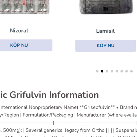
Itrakonazol
Lamisil
KÖP NU
KÖP NU
ic Grifulvin Information
(International Nonproprietary Name) **Griseofulvin** • Brand 
/Region | Formulation/Packaging | Manufacturer (where available
-------------------------|--------------------------------------|
500mg); | Several generics, legacy from Ortho | | | | Suspensi