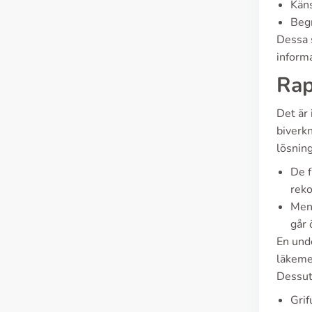
Käns
Begr
Dessa 
informa
Rap
Det är 
biverk
lösnin
De f
rek
Men 
går 
En unde
läkemed
Dessut
Grif