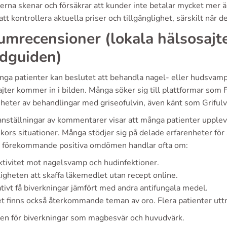
serna skenar och försäkrar att kunder inte betalar mycket mer än
 att kontrollera aktuella priser och tillgänglighet, särskilt när
umrecensioner (lokala hälsosajter
dguiden)
ga patienter kan beslutet att behandla nagel- eller hudsvamp 
jter kommer in i bilden. Många söker sig till plattformar som F
heter av behandlingar med griseofulvin, även känt som Grifulv
ställningar av kommentarer visar att många patienter upplever
ors situationer. Många stödjer sig på delade erfarenheter för at
t förekommande positiva omdömen handlar ofta om:
ktivitet mot nagelsvamp och hudinfektioner.
igheten att skaffa läkemedlet utan recept online.
tivt få biverkningar jämfört med andra antifungala medel.
t finns också återkommande teman av oro. Flera patienter uttr
en för biverkningar som magbesvär och huvudvärk.