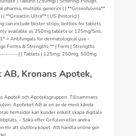
Multiple | Tablets (250mg) | Schering-Plough,
cal pharma, multiple generics | | **Griseofulvina**
 | **Grisactin Ultra** | US (historic) |
can include blister strips, bottles for tablets,
monly available as 250mg tablets or 125mg/5mL
* = Antifungals for dermatological use -
ge Forms & Strengths:** | Form | Strengths
-----------| | Tablets | 125mg, 250mg, 500mg
t AB, Kronans Apotek,
ans Apotek och Apoteksgruppen. Tillsammans
ifulvin. Apoteket AB är en av de mest kända
ras hemsidor kan kunder enkelt skapa digitala
bplats. - Söka efter Grifulvin eller andra
n för att slutföra köpet. Att handla online gör
del.