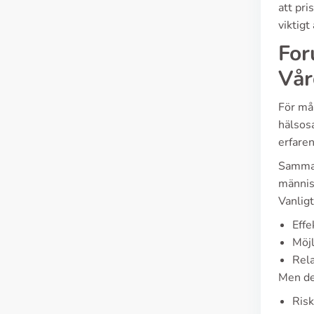
att pri
viktigt
For
Vår
För mån
hälsosa
erfaren
Samman
människ
Vanlig
Effe
Möjl
Rela
Men de
Risk