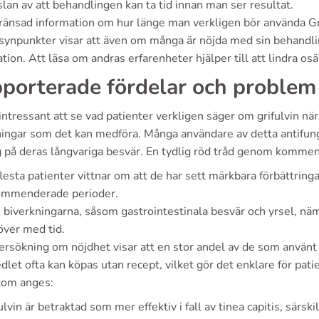
lan av att behandlingen kan ta tid innan man ser resultat.
änsad information om hur länge man verkligen bör använda Gri
synpunkter visar att även om många är nöjda med sin behandling
tion. Att läsa om andras erfarenheter hjälper till att lindra os
porterade fördelar och problem
intressant att se vad patienter verkligen säger om grifulvin när
ningar som det kan medföra. Många användare av detta antifunga
g på deras långvariga besvär. En tydlig röd tråd genom kommen
lesta patienter vittnar om att de har sett märkbara förbättringa
ommenderade perioder.
biverkningarna, såsom gastrointestinala besvär och yrsel, näm
över med tid.
rsökning om nöjdhet visar att en stor andel av de som använt gri
let ofta kan köpas utan recept, vilket gör det enklare för patien
om anges:
ulvin är betraktad som mer effektiv i fall av tinea capitis, särski