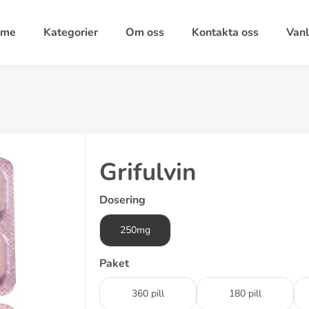
ome
Kategorier
Om oss
Kontakta oss
Vanl
Grifulvin
Dosering
250mg
Paket
360 pill
180 pill