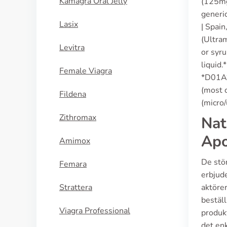
Kamagra Oral Jelly
(125mg,
generic
Lasix
| Spain
(Ultram
Levitra
or syr
liquid
Female Viagra
*D01A*
(most 
Fildena
(micro/
Zithromax
Nat
Apo
Amimox
De stö
Femara
erbjude
Strattera
aktöre
beställ
Viagra Professional
produkt
det enk