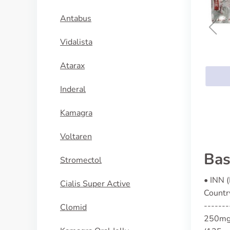
Antabus
Vidalista
Nizoral
Atarax
KÖP NU
Inderal
Kamagra
Voltaren
Bas
Stromectol
• INN 
Cialis Super Active
Country
-------
Clomid
250mg, 