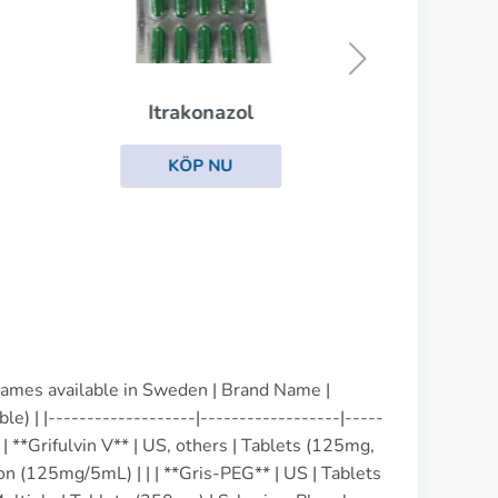
Clotrimazol
KÖP NU
names available in Sweden | Brand Name |
) | |-------------------|------------------|-----
 | **Grifulvin V** | US, others | Tablets (125mg,
on (125mg/5mL) | | | **Gris-PEG** | US | Tablets