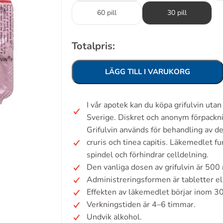
60 pill
30 pill
Totalpris:
LÄGG TILL I VARUKORG
I vår apotek kan du köpa grifulvin ut
Sverige. Diskret och anonym förpackn
Grifulvin används för behandling av de
cruris och tinea capitis. Läkemedlet 
spindel och förhindrar celldelning.
Den vanliga dosen av grifulvin är 500
Administreringsformen är tabletter el
Effekten av läkemedlet börjar inom 3
Verkningstiden är 4–6 timmar.
Undvik alkohol.