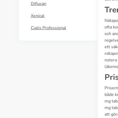
Diflucan
Tre
Xenical
Nätapo
ofta ko
Cialis Professional
och an
regelve
ett säk
nätapot
notera 
läkeme
Pri
Prisern
både ko
mg tabl
mg tabl
att gör