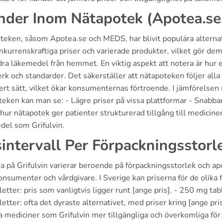
nder Inom Nätapotek (Apotea.s
teken, såsom Apotea.se och MEDS, har blivit populära alternat
nkurrenskraftiga priser och varierade produkter, vilket gör dem
dra läkemedel från hemmet. En viktig aspekt att notera är h
rk och standarder. Det säkerställer att nätapoteken följer alla
ert sätt, vilket ökar konsumenternas förtroende. I jämförelsen 
eken kan man se: - Lägre priser på vissa plattformar - Snabbar
hur nätapotek ger patienter strukturerad tillgång till mediciner,
del som Grifulvin.
sintervall Per Förpackningsstorl
a på Grifulvin varierar beroende på förpackningsstorlek och apot
nsumenter och vårdgivare. I Sverige kan priserna för de olika f
etter: pris som vanligtvis ligger runt [ange pris]. - 250 mg tabl
etter: ofta det dyraste alternativet, med priser kring [ange pris
a mediciner som Grifulvin mer tillgängliga och överkomliga för