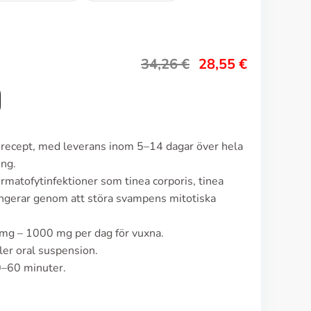
34,26
€
28,55
€
an recept, med leverans inom 5–14 dagar över hela
ing.
rmatofytinfektioner som tinea corporis, tinea
fungerar genom att störa svampens mitotiska
 mg – 1000 mg per dag för vuxna.
ler oral suspension.
0–60 minuter.