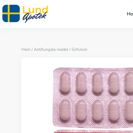
H
Hem
/
Antifungala medel
/ Grifulvin