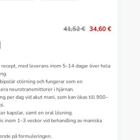
41,52
€
34,60
€
an recept, med leverans inom 5–14 dagar över hela
ing.
 bipolär störning och fungerar som en
era neurotransmittorer i hjärnan.
mg per dag vid akut mani, som kan ökas till 900–
i.
er kapslar, samt en oral lösning.
vis inom 1–3 veckor vid behandling av maniska
ende på formuleringen.