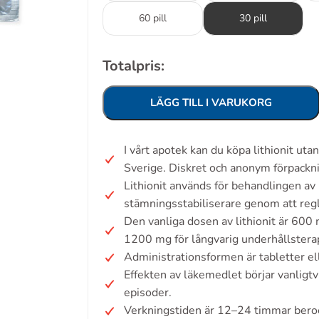
60 pill
30 pill
Totalpris:
LÄGG TILL I VARUKORG
I vårt apotek kan du köpa lithionit ut
Sverige. Diskret och anonym förpackn
Lithionit används för behandlingen av
stämningsstabiliserare genom att regl
Den vanliga dosen av lithionit är 600 
1200 mg för långvarig underhållsterap
Administrationsformen är tabletter ell
Effekten av läkemedlet börjar vanligt
episoder.
Verkningstiden är 12–24 timmar bero