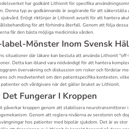
elsverket har godkänt Lithionit för specifika användningsområ
m. Denna typ av godkännande är avgörande för att säkerställa 
sjukvård. Enligt riktlinjer är Lithionit avsett för att hantera a
llsbehandling för att förhindra återfall. Genom att följa dessa r
erna får den bästa möjliga medicinska vården.
-label-Mönster Inom Svensk Häl
ns situationer där läkare kan besluta att använda Lithionit "off-
ioner. Detta kan ibland vara nödvändigt för att hantera komple
noggrann övervakning och diskussion om risker och fördelar med
dens och medvetenhet om den patientspecifika kontexten, vilke
patienter och vårdgivare när det gäller bruket av Lithionit.
 Det Fungerar I Kroppen
it påverkar kroppen genom att stabilisera neurotransmittorer i 
ngsmekanism. Genom att reglera nivåerna av serotonin och dopa
ängningar hos patienter med bipolär sjukdom. Det är av stor vik