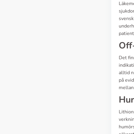
Läkemed
sjukdo
svensk 
underhå
patient
Off
Det fin
indikat
alltid 
på evi
mellan 
Hur
Lithion
verkni
humörsv