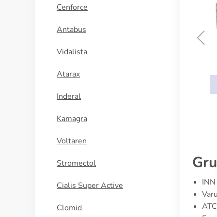
Cenforce
Antabus
Vidalista
Stemetil
Atarax
KÖP NU
Inderal
Kamagra
Voltaren
Gru
Stromectol
INN 
Cialis Super Active
Varu
ATC
Clomid