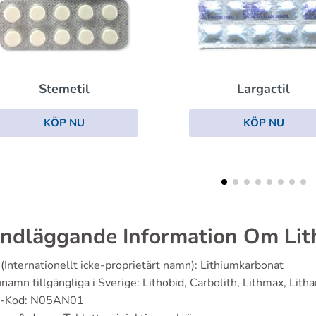
Stalevo
Largactil
KÖP NU
KÖP NU
ndläggande Information Om Lith
(Internationellt icke-proprietärt namn): Lithiumkarbonat
namn tillgängliga i Sverige: Lithobid, Carbolith, Lithmax, Lith
-Kod: N05AN01