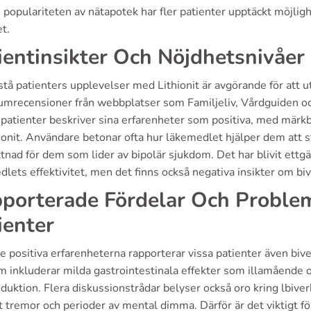
populariteten av nätapotek har fler patienter upptäckt möjlig
t.
ientinsikter Och Nöjdhetsnivåer
stå patienters upplevelser med Lithionit är avgörande för att ut
rumrecensioner från webbplatser som Familjeliv, Vårdguiden oc
patienter beskriver sina erfarenheter som positiva, med märkb
ionit. Användare betonar ofta hur läkemedlet hjälper dem att s
ttnad för dem som lider av bipolär sjukdom. Det har blivit ett
lets effektivitet, men det finns också negativa insikter om bi
porterade Fördelar Och Proble
ienter
e positiva erfarenheterna rapporterar vissa patienter även bive
 inkluderar milda gastrointestinala effekter som illamående o
duktion. Flera diskussionstrådar belyser också oro kring lbiver
t tremor och perioder av mental dimma. Därför är det viktigt 