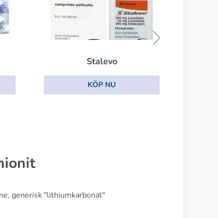
Buspiron
KÖP NU
ionit
ane, generisk "lithiumkarbonat"