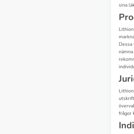
sina lä
Pro
Lithion
markna
Dessa v
nämna 
rekomme
individ
Jur
Lithion
utskrif
överva
frågor 
Ind