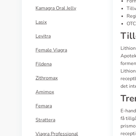
Form
Kamagra Oral Jelly
Till
Regi
Lasix
OTC 
Til
Levitra
Lithion
Female Viagra
Apotek
formen 
Fildena
Lithion
Zithromax
receptb
det int
Amimox
Tre
Femara
E-hande
få till
Strattera
prismon
recepti
Viagra Professional