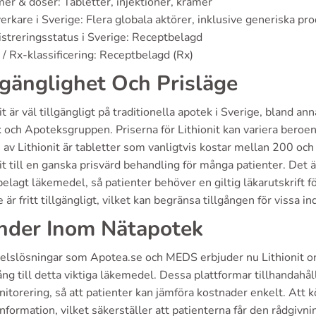
er & doser: Tabletter, injektioner, krämer
verkare i Sverige: Flera globala aktörer, inklusive generiska pr
streringsstatus i Sverige: Receptbelagd
/ Rx-klassificering: Receptbelagd (Rx)
lgänglighet Och Prisläge
it är väl tillgängligt på traditionella apotek i Sverige, blan
 och Apoteksgruppen. Priserna för Lithionit kan variera beroen
av Lithionit är tabletter som vanligtvis kostar mellan 200 och
it till en ganska prisvärd behandling för många patienter. Det är 
elagt läkemedel, så patienter behöver en giltig läkarutskrift fö
e är fritt tillgängligt, vilket kan begränsa tillgången för vissa in
nder Inom Nätapotek
lslösningar som Apotea.se och MEDS erbjuder nu Lithionit onlin
gång till detta viktiga läkemedel. Dessa plattformar tillhandah
itorering, så att patienter kan jämföra kostnader enkelt. Att k
nformation, vilket säkerställer att patienterna får den rådgiv