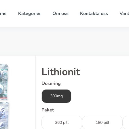
ome
Kategorier
Om oss
Kontakta oss
Vanl
Lithionit
Dosering
300mg
Paket
360 pill
180 pill