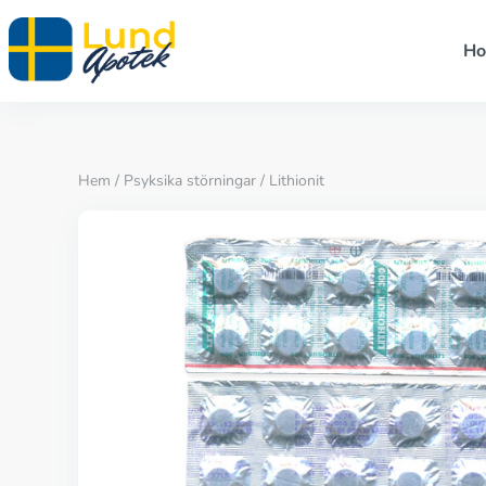
H
Hem
/
Psyksika störningar
/ Lithionit