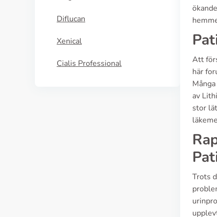
ökande 
Diflucan
hemme
Pat
Xenical
Att för
Cialis Professional
här fo
Många 
av Lith
stor lä
läkemed
Rap
Pat
Trots d
problem
urinpro
upplev