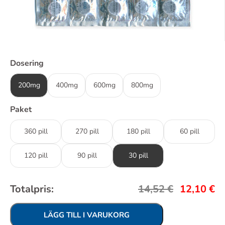
Dosering
200mg
400mg
600mg
800mg
Paket
360 pill
270 pill
180 pill
60 pill
120 pill
90 pill
30 pill
Totalpris:
14,52
€
12,10
€
LÄGG TILL I VARUKORG