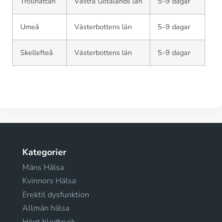
Trollhättan
Västra Götalands län
5–9 dagar
Umeå
Västerbottens län
5–9 dagar
Skellefteå
Västerbottens län
5–9 dagar
Kategorier
Mäns Hälsa
Kvinnors Hälsa
Erektil dysfunktion
Allmän hälsa
Högt blodtryck