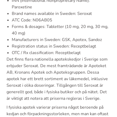
INN (International Nonproprietary Name):
Paroxetine
Brand names available in Sweden: Seroxat
ATC Code: N06AB05
Forms & dosages: Tabletter (10 mg, 20 mg, 30 mg,
40 mg)
Manufacturers in Sweden: GSK, Apotex, Sandoz
Registration status in Sweden: Receptbelagt
OTC / Rx classification: Receptbelagt
Det finns flera nationella apotekskedjor i Sverige som
erbjuder Seroxat. De mest framträdande är Apoteket
AB, Kronans Apotek och Apoteksgruppen. Dessa
apotek har ett brett sortiment av läkemedel, inklusive
Seroxat i olika doseringar. Tillgången till Seroxat är
generellt god, både i fysiska butiker och på nätet. Det
är viktigt att notera att priserna regleras i Sverige.
I fysiska apotek varierar priserna något beroende på
kedjan och förpackningsstorleken, men man kan oftast