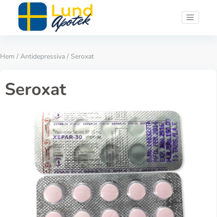
Hem
/
Antidepressiva
/ Seroxat
Seroxat