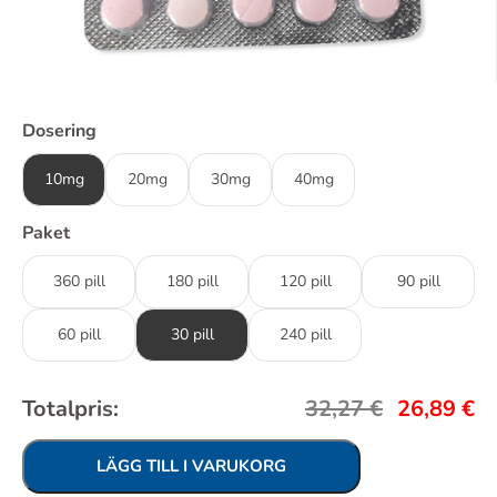
Dosering
10mg
20mg
30mg
40mg
Paket
360 pill
180 pill
120 pill
90 pill
60 pill
30 pill
240 pill
Totalpris:
32,27
€
26,89
€
LÄGG TILL I VARUKORG