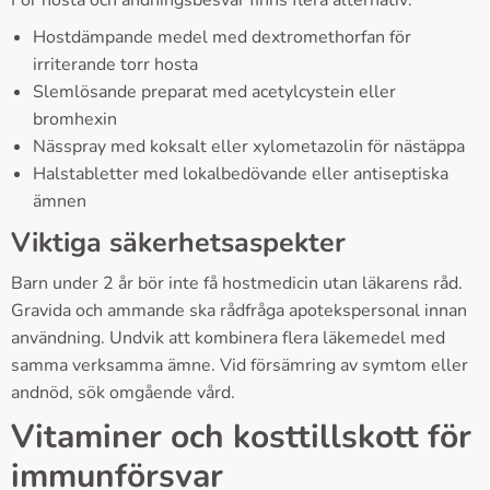
För hosta och andningsbesvär finns flera alternativ:
Hostdämpande medel med dextromethorfan för
irriterande torr hosta
Slemlösande preparat med acetylcystein eller
bromhexin
Nässpray med koksalt eller xylometazolin för nästäppa
Halstabletter med lokalbedövande eller antiseptiska
ämnen
Viktiga säkerhetsaspekter
Barn under 2 år bör inte få hostmedicin utan läkarens råd.
Gravida och ammande ska rådfråga apotekspersonal innan
användning. Undvik att kombinera flera läkemedel med
samma verksamma ämne. Vid försämring av symtom eller
andnöd, sök omgående vård.
Vitaminer och kosttillskott för
immunförsvar