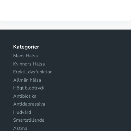
Kategorier
Mäns Hälsa
Kvinnors Hälsa
Erektil dysfunktion
Allmän hälsa
Högt blodtryck
Antibiotika
Antidepressiva
Hudvård
Smärtstillande
Astma